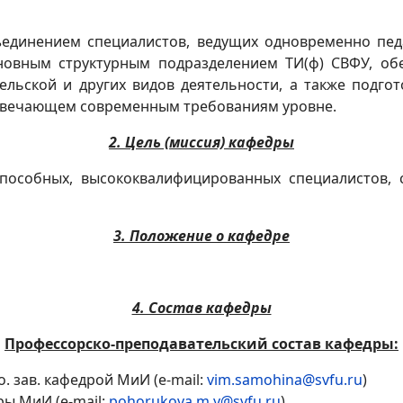
единением специалистов, ведущих одновременно педа
сновным структурным подразделением ТИ(ф) СВФУ, об
ельской и других видов деятельности, а также подго
твечающем современным требованиям уровне.
2. Цель (миссия) кафедры
способных, высококвалифицированных специалистов,
3. Положение о кафедре
4. Состав кафедры
Профессорско-преподавательский состав кафедры:
и.о. зав. кафедрой МиИ (e-mail:
vim.samohina@svfu.ru
)
дры МиИ (e-mail:
pohorukova.m.y@svfu.ru
)