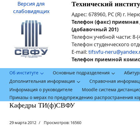
Технический инстит
Версия для
слабовидящих
Адрес: 678960, РС (Я) г. Не
Телефон (факс) приемная ди
(добавочный 201)
Телефон учебной части: 8-(
Телефон студенческого отде
E-mail:
tifsvfu-neru@yandex.
Телефон приемной комисси
Об институте
Основные подразделения
Абитур
Дополнительная информация
Справочная информац
Информация о руководителе
Moodle система дистанци
Приказы о мерах по предупреждению распространения к
Кафедры ТИ(ф)СВФУ
29 марта 2012
Просмотров: 16560