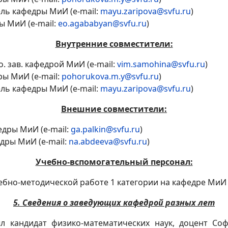
ль кафедры МиИ (e-mail:
mayu.zaripova@svfu.ru
)
ы МиИ (e-mail:
eo.agababyan@svfu.ru
)
Внутренние совместители:
и.о. зав. кафедрой МиИ (e-mail:
vim.samohina@svfu.ru
)
дры МиИ (e-mail:
pohorukova.m.y@svfu.ru
)
ль кафедры МиИ (e-mail:
mayu.zaripova@svfu.ru
)
Внешние совместители:
федры МиИ (е-mail:
ga.palkin@svfu.ru
)
едры МиИ (е-mail:
na.abdeeva@svfu.ru
)
Учебно-вспомогательный персонал:
ебно-методической работе 1 категории на кафедре МиИ 
5. Сведения о заведующих кафедрой разных лет
ыл кандидат физико-математических наук, доцент С