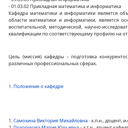
- 01.03.02 Прикладная математика и информатика
Кафедра математики и информатики является объ
области математики и информатики, является о
воспитательной, методической, научно-исследоват
квалификации по соответствующему профилю на о
Цель (миссия) кафедры – подготовка конкуренто
различных профессиональных сферах.
1. Положение о кафедре
1.
Самохина Виктория Михайловна
- к.п.н., доцент, 
2.
Похорукова Мария Юрьевна
– к.т.н., доцент кафе