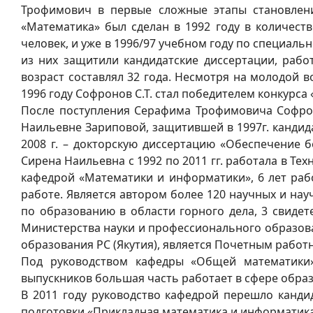
Трофимович в первые сложные этапы становлени
«Математика» был сделан в 1992 году в количест
человек, и уже в 1996/97 учебном году по специальн
из них защитили кандидатские диссертации, раб
возраст составлял 32 года. Несмотря на молодой в
1996 году Софронов С.Т. стал победителем конкурса 
После поступления Серафима Трофимовича Софрон
Наильевне Зариповой, защитившей в 1997г. кандид
2008 г. – докторскую диссертацию «Обеспечение
Сирена Наильевна с 1992 по 2011 гг. работала в Т
кафедрой «Математики и информатики», 6 лет рабо
работе. Является автором более 120 научных и на
по образованию в области горного дела, 3 свид
Министерства науки и профессионального образован
образования РС (Якутия), является Почетным рабо
Под руководством кафедры «Общей математики»
выпускников большая часть работает в сфере образ
В 2011 году руководство кафедрой перешло канди
подготовки «Прикладная математика и информатика