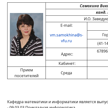
Самохина Вик
канд. 
И.О. Заведу
E-mail:
Го
vm.samokhina@s-
vfu.ru
(41-1
678960
Адрес:
Кабинет:
Прием
Среда
посетителей
Кафедра математики и информатики является выпу
- 09.03.03 Прикладная информатика