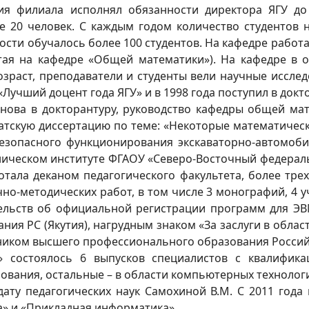
я филиала исполнял обязанности директора ЯГУ до 
ве 20 человек. С каждым годом количество студентов 
ости обучалось более 100 студентов. На кафедре работа
отая на кафедре «Общей математики»). На кафедре в 
озраст, преподаватели и студенты вели научные исслед
«Лучший доцент года ЯГУ» и в 1998 года поступил в докт
ова в докторантуру, руководство кафедры общей мате
атскую диссертацию по теме: «Некоторые математичес
 безопасного функционирования экскаваторно-автомоб
ехническом институте ФГАОУ «Северо-Восточный федера
тала деканом педагогического факультета, более тре
учно-методических работ, в том числе 3 монографий, 4
етельств об официальной регистрации программ для 
ия РС (Якутия), нагрудным знаком «За заслуги в обла
тником высшего профессионального образования Росси
 состоялось 6 выпусков специалистов с квалификац
ования, остальные – в области компьютерных технолог
дату педагогических наук Самохиной В.М. С 2011 год
» и «Прикладная информатика».