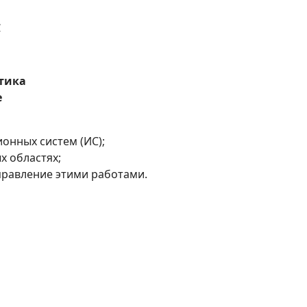
ы
тика
е
онных систем (ИС);
х областях;
правление этими работами.