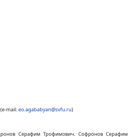
(e-mail:
eo.agababyan@svfu.ru
)
офронов Серафим Трофимович. Софронов Серафим