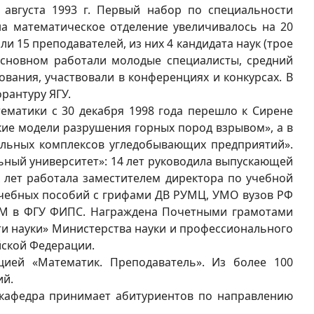
августа 1993 г. Первый набор по специальности
на математическое отделение увеличивалось на 20
ли 15 преподавателей, из них 4 кандидата наук (трое
основном работали молодые специалисты, средний
ования, участвовали в конференциях и конкурсах. В
орантуру ЯГУ.
матики с 30 декабря 1998 года перешло к Сирене
кие модели разрушения горных пород взрывом», а в
ильных комплексов угледобывающих предприятий».
льный университет»: 14 лет руководила выпускающей
х лет работала заместителем директора по учебной
 учебных пособий с грифами ДВ РУМЦ, УМО вузов РФ
ЭВМ в ФГУ ФИПС. Награждена Почетными грамотами
сти науки» Министерства науки и профессионального
йской Федерации.
ией «Математик. Преподаватель». Из более 100
ий.
а кафедра принимает абитуриентов по направлению