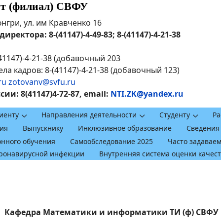
ут (филиал) СВФУ
рюнгри, ул. им Кравченко 16
ректора: 8-(41147)-4-49-83; 8-(41147)-4-21-38
41147)-4-21-38 (добавочный 203
ла кадров: 8-(41147)-4-21-38 (добавочный 123)
ru
zotovanv@svfu.ru
и: 8(41147)4-72-87, email:
NTI.ZK@yandex.ru
иенту
Направления деятельности
Студенту
Ра
ия
Выпускнику
Инклюзивное образование
Сведения
онного обучения
Самообследование 2025
Часто задавае
оронавирусной инфекции
Внутренняя система оценки качес
Кафедра Математики и информатики ТИ (ф) СВФУ