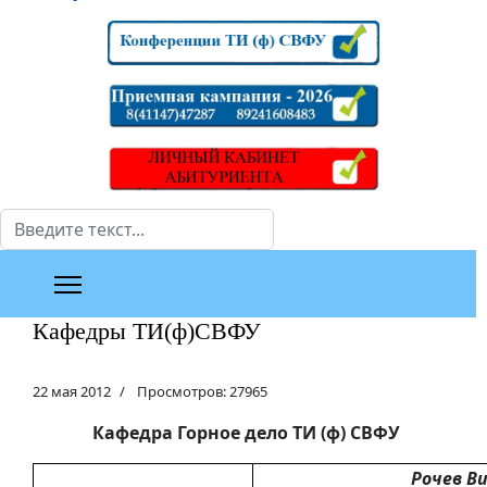
Поиск
Кафедры ТИ(ф)СВФУ
22 мая 2012
Просмотров: 27965
Кафедра Горное дело ТИ (ф) СВФУ
Рочев В