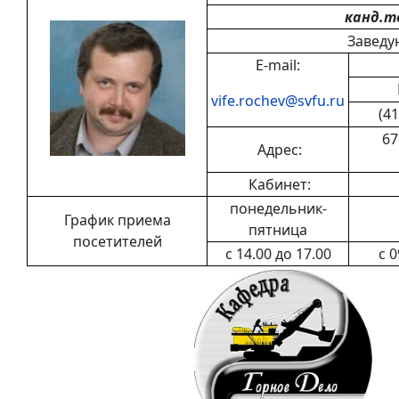
канд.т
Заведу
E-mail:
vife.rochev@svfu.ru
(41
67
Адрес:
Кабинет:
понедельник-
График приема
пятница
посетителей
с 14.00 до 17.00
с 0