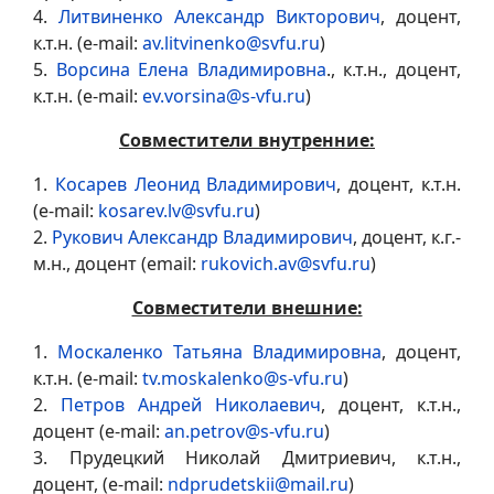
4.
Литвиненко Александр Викторович
, доцент,
к.т.н. (e-mail:
av.litvinenko@svfu.ru
)
5.
Ворсина Елена Владимировна
., к.т.н., доцент,
к.т.н. (e-mail:
ev.vorsina@s-vfu.ru
)
Совместители внутренние:
1.
Косарев Леонид Владимирович
, доцент, к.т.н.
(e-mail:
kosarev.lv@svfu.ru
)
2.
Рукович Александр Владимирович
, доцент, к.г.-
м.н., доцент (email:
rukovich.av@svfu.ru
)
Совместители внешние:
1.
Москаленко Татьяна Владимировна
, доцент,
к.т.н. (e-mail:
tv.moskalenko@s-vfu.ru
)
2.
Петров Андрей Николаевич
, доцент, к.т.н.,
доцент (e-mail:
an.petrov@s-vfu.ru
)
3. Прудецкий Николай Дмитриевич, к.т.н.,
доцент, (e-mail:
ndprudetskii@mail.ru
)