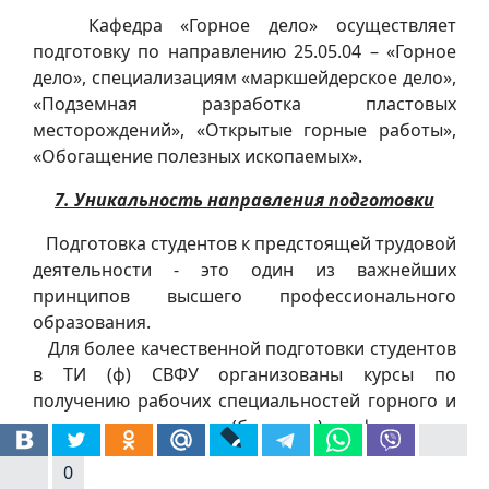
Кафедра «Горное дело» осуществляет
подготовку по направлению 25.05.04 – «Горное
дело», специализациям «маркшейдерское дело»,
«Подземная разработка пластовых
месторождений», «Открытые горные работы»,
«Обогащение полезных ископаемых».
7. Уникальность направления подготовки
Подготовка студентов к предстоящей трудовой
деятельности - это один из важнейших
принципов высшего профессионального
образования.
Для более качественной подготовки студентов
в ТИ (ф) СВФУ организованы курсы по
получению рабочих специальностей горного и
геолого-разведочного (бурового) профиля:
- машинист экскаватора;
0
- машинист буровой установки;