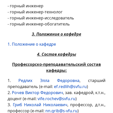
- горный инженер
- горный инженер-технолог
- горный инженер-исследователь
- горный инженер-обогатитель
3. Положение о кафедре
1. Положение о кафедре
4. Состав кафедры
Профессорско-преподавательский состав
кафедры:
1.
Редлих Элла Федоровна
, старший
преподаватель (e-mail:
ef.redlih@svfu.ru
)
2.
Рочев Виктор Федорович
, зав. кафедрой, к.т.н.,
доцент (e-mail:
vife.rochev@svfu.ru
)
3.
Гриб Николай Николаевич
, профессор, д.т.н.,
профессор (e-mail:
nn.grib@s-vfu.ru
)