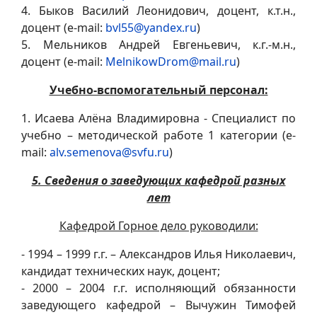
4. Быков Василий Леонидович, доцент, к.т.н.,
доцент (e-mail:
bvl55@yandex.ru
)
5. Мельников Андрей Евгеньевич, к.г.-м.н.,
доцент (e-mail:
MelnikowDrom@mail.ru
)
Учебно-вспомогательный персонал:
1. Исаева Алёна Владимировна - Специалист по
учебно – методической работе 1 категории (e-
mail:
alv.semenova@svfu.ru
)
5. Сведения о заведующих кафедрой разных
лет
Кафедрой Горное дело руководили:
- 1994 – 1999 г.г. – Александров Илья Николаевич,
кандидат технических наук, доцент;
- 2000 – 2004 г.г. исполняющий обязанности
заведующего кафедрой – Вычужин Тимофей