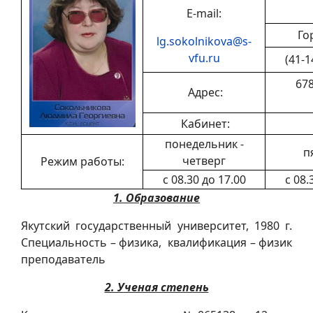
E-mail:
Го
lg.sokolnikova@s-
vfu.ru
(41-1
678
Адрес:
Кабинет:
понедельник -
п
четверг
Режим работы:
с 08.30 до 17.00
с 08.
1. Образование
Якутский государственный университет, 1980 г.
Специальность – физика, квалификация – физик
преподаватель
2. Ученая степень