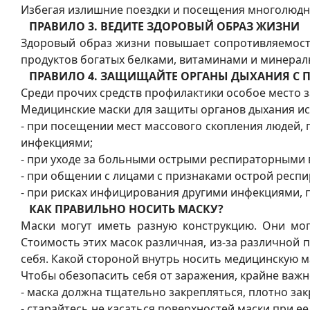
Избегая излишние поездки и посещения многолюдн
ПРАВИЛО 3. ВЕДИТЕ ЗДОРОВЫЙ ОБРАЗ ЖИЗНИ
Здоровый образ жизни повышает сопротивляемост
продуктов богатых белками, витаминами и минерал
ПРАВИЛО 4. ЗАЩИЩАЙТЕ ОРГАНЫ ДЫХАНИЯ 
Среди прочих средств профилактики особое место 
Медицинские маски для защиты органов дыхания ис
- при посещении мест массового скопления людей,
инфекциями;
- при уходе за больными острыми респираторными
- при общении с лицами с признаками острой респ
- при рисках инфицирования другими инфекциями,
КАК ПРАВИЛЬНО НОСИТЬ МАСКУ?
Маски могут иметь разную конструкцию. Они могу
Стоимость этих масок различная, из-за различной 
себя. Какой стороной внутрь носить медицинскую м
Чтобы обезопасить себя от заражения, крайне важн
- маска должна тщательно закрепляться, плотно закр
- старайтесь не касаться поверхностей маски при е