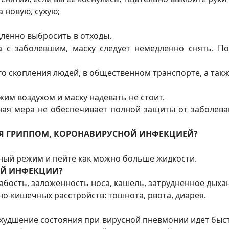
 новую, сухую;
дленно выбросить в отходы.
а с заболевшим, маску следует немедленно снять. П
го скопления людей, в общественном транспорте, а так
им воздухом и маску надевать не стоит.
чная мера не обеспечивает полной защиты от заболев
НИЯ ГРИППОМ, КОРОНАВИРУСНОЙ ИНФЕКЦИЕЙ?
ный режим и пейте как можно больше жидкости.
Й ИНФЕКЦИИ?
лабость, заложенность носа, кашель, затрудненное дыха
о-кишечных расстройств: тошнота, рвота, диарея.
худшение состояния при вирусной пневмонии идёт быст