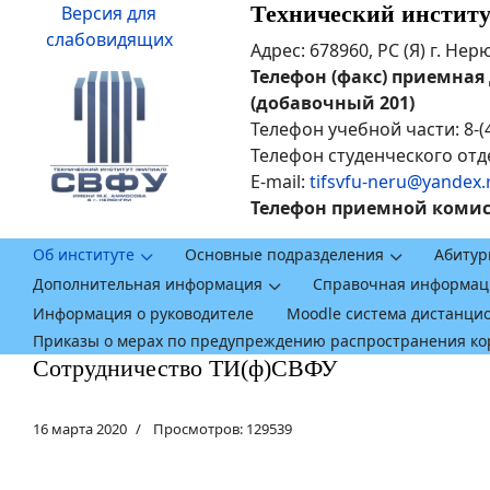
Технический инстит
Версия для
слабовидящих
Адрес: 678960, РС (Я) г. Не
Телефон (факс) приемная ди
(добавочный 201)
Телефон учебной части: 8-(
Телефон студенческого отде
E-mail:
tifsvfu-neru@yandex.
Телефон приемной комисси
Об институте
Основные подразделения
Абитур
Дополнительная информация
Справочная информац
Информация о руководителе
Moodle система дистанци
Приказы о мерах по предупреждению распространения к
Сотрудничество ТИ(ф)СВФУ
16 марта 2020
Просмотров: 129539