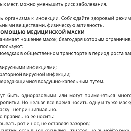
ых мест, можно уменьшить риск заболевания.
ь организма к инфекции. Соблюдайте здоровый режим
ьными веществами, физическую активность.
С ПОМОЩЬЮ МЕДИЦИНСКОЙ МАСКИ
занимает ношение масок, благодаря которым ограничив
пользуют:
 поездках в общественном транспорте в период роста
 вирусными инфекциями;
ираторной вирусной инфекции;
 передающимися воздушно-капельным путем.
т быть одноразовыми или могут применяться многокр
пропитки. Но нельзя все время носить одну и ту же ма
аску - непринципиально.
о правильно ее носить:
ывать рот и нос, не оставляя зазоров;
е снятии, если вы ее коснулись, тщательно вымойте рук