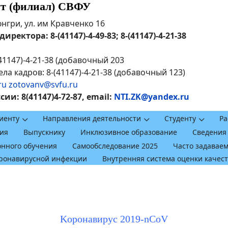
ут (филиал) СВФУ
рюнгри, ул. им Кравченко 16
ректора: 8-(41147)-4-49-83; 8-(41147)-4-21-38
41147)-4-21-38 (добавочный 203
ла кадров: 8-(41147)-4-21-38 (добавочный 123)
ru
zotovanv@svfu.ru
и: 8(41147)4-72-87, email:
NTI.ZK@yandex.ru
иенту
Направления деятельности
Студенту
Ра
ия
Выпускнику
Инклюзивное образование
Сведения
онного обучения
Самообследование 2025
Часто задавае
оронавирусной инфекции
Внутренняя система оценки качес
Kоронавирус 2019-nCoV