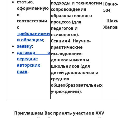
статью,
подходы и технологии
Южно-Я
оформленную
сопровождения
504
в
образовательного
соответствии
Шахм
процесса (для
с
Жаповн
педагогов и
требованиями
психологов).
и образцом
;
Секция 4. Научно-
заявку
;
практические
договор о
исследования
передаче
дошкольников и
авторских
школьников (для
прав
.
детей дошкольных и
средних
общеобразовательных
учреждений).
Приглашаем Вас принять участие в XXV