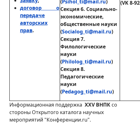
заявку
;
(
Psihol_ti@mail.ru
)
(VK 8-92
договор о
Секция 6. Социально-
передаче
экономические,
авторских
общественные науки
прав
.
(
Socialog_ti@mail.ru
)
Секция 7.
Филологические
науки
(
Philolog_ti@mail.ru
)
Секция 8.
Педагогические
науки
(
Pedagog_ti@mail.ru
)
Информационная поддержка
XXV ВНПК
со
стороны Открытого каталога научных
мероприятий "Конференции.ru".