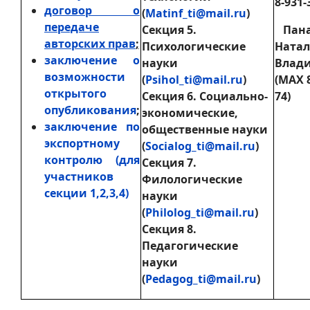
8-931-
договор о
(
Matinf_ti@mail.ru
)
передаче
Секция 5.
Пана
авторских прав
;
Психологические
Натал
заключение о
науки
Влад
возможности
(
Psihol_ti@mail.ru
)
(МАХ 8
открытого
Секция 6. Социально-
74)
опубликования
;
экономические,
заключение по
общественные науки
экспортному
(
Socialog_ti@mail.ru
)
контролю (для
Секция 7.
участников
Филологические
секции 1,2,3,4)
науки
(
Philolog_ti@mail.ru
)
Секция 8.
Педагогические
науки
(
Pedagog_ti@mail.ru
)