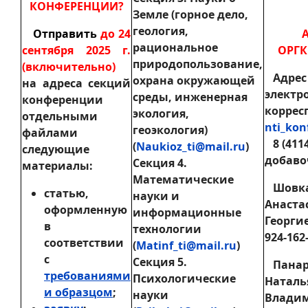
КОНФЕРЕНЦИИ?
Земле (горное дело,
геология,
Отправить
до 24
рациональное
сентября 2025 г.
ОРГК
природопользование,
(включительно)
Адрес
охрана окружающей
на адреса секций
электр
среды, инженерная
конференции
коррес
экология,
отдельными
nti_kon
геоэкология)
файлами
8 (4114
(
Naukioz_ti@mail.ru
)
следующие
добаво
Секция 4.
материалы:
Математические
Шовк
статью,
науки и
Анаста
оформленную
информационные
Георгие
в
технологии
924-162-
соответствии
(
Matinf_ti@mail.ru
)
с
Секция 5.
Панар
требованиями
Психологические
Наталь
и образцом
;
науки
Влади