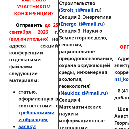
Строительство
УЧАСТНИКОМ
(
Stroit_ti@mail.ru
)
КОНФЕРЕНЦИИ?
Секция 2. Энергетика
(
Energo_ti@mail.ru
)
Отправить
до 25
Секция 3. Науки о
сентября 2026 г.
Земле (горное дело,
(включительно)
на
геология,
адреса секций
ОР
рациональное
конференции
природопользование,
Адре
отдельными
охрана окружающей
элект
файлами
среды, инженерная
корре
следующие
экология,
nti_k
материалы:
геоэкология)
8 (411
статью,
(
Naukioz_ti@mail.ru
)
добав
оформленную в
Секция 4.
соответствии с
Математические
Шов
требованиями
науки и
Анаст
и образцом
;
информационные
Георг
заявку
;
технологии