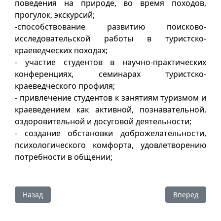
поведения на природе, во время походов,
прогулок, экскурсий;
-способствование развитию поисково-
исследовательской работы в туристско-
краеведческих походах;
- участие студентов в научно-практических
конференциях, семинарах туристско-
краеведческого профиля;
- привлечение студентов к занятиям туризмом и
краеведением как активной, познавательной,
оздоровительной и досуговой деятельности;
- создание обстановки доброжелательности,
психологического комфорта, удовлетворению
потребности в общении;
Предыдущий: Студенческий патриотический клуб ТИ (ф)
Следующий: С
Назад
Вперед