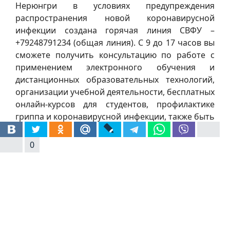
Нерюнгри в условиях предупреждения
распространения новой коронавирусной
инфекции создана горячая линия СВФУ –
+79248791234 (общая линия). С 9 до 17 часов вы
сможете получить консультацию по работе с
применением электронного обучения и
дистанционных образовательных технологий,
организации учебной деятельности, бесплатных
онлайн-курсов для студентов, профилактике
гриппа и коронавирусной инфекции, также быть
в курсе актуальной информации о деятельности
ТИ (ф) СВФУ в условиях предупреждения новой
0
инфекции.
Предыдущий: covid-19
Назад