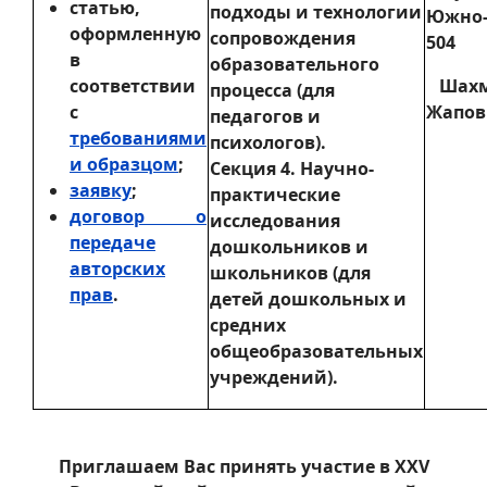
статью,
подходы и технологии
Южно-Я
оформленную
сопровождения
504
в
образовательного
соответствии
Шахм
процесса (для
с
Жаповн
педагогов и
требованиями
психологов).
и образцом
;
Секция 4. Научно-
заявку
;
практические
договор о
исследования
передаче
дошкольников и
авторских
школьников (для
прав
.
детей дошкольных и
средних
общеобразовательных
учреждений).
Приглашаем Вас принять участие в XXV