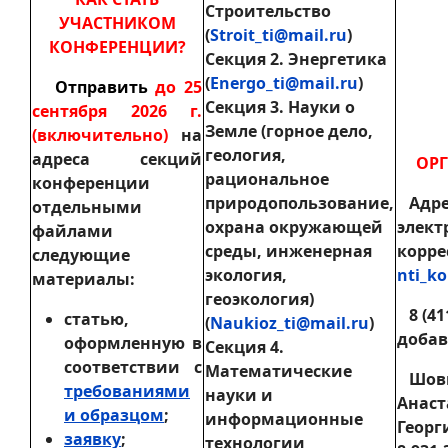
Строительство
УЧАСТНИКОМ
(
Stroit_ti@mail.ru
)
КОНФЕРЕНЦИИ?
Секция 2. Энергетика
(
Energo_ti@mail.ru
)
Отправить
до 25
Секция 3. Науки о
сентября 2026 г.
Земле (горное дело,
(включительно)
на
геология,
адреса секций
ОР
рациональное
конференции
природопользование,
Адре
отдельными
охрана окружающей
элект
файлами
среды, инженерная
корре
следующие
экология,
nti_k
материалы:
геоэкология)
8 (411
статью,
(
Naukioz_ti@mail.ru
)
добав
оформленную в
Секция 4.
соответствии с
Математические
Шов
требованиями
науки и
Анаст
и образцом
;
информационные
Георг
заявку
;
технологии