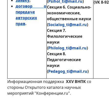
заявку
;
(
Psihol_ti@mail.ru
)
(VK 8-92
договор о
Секция 6. Социально-
передаче
экономические,
авторских
общественные науки
прав
.
(
Socialog_ti@mail.ru
)
Секция 7.
Филологические
науки
(
Philolog_ti@mail.ru
)
Секция 8.
Педагогические
науки
(
Pedagog_ti@mail.ru
)
Информационная поддержка
XXV ВНПК
со
стороны Открытого каталога научных
мероприятий "Конференции.ru".