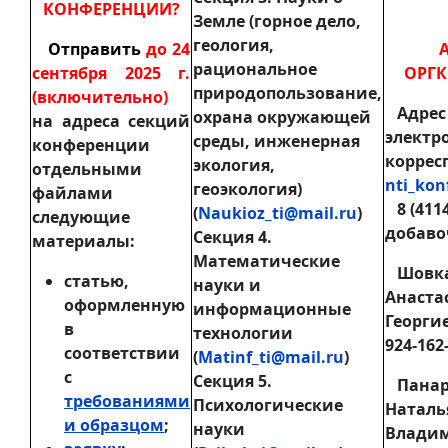
КОНФЕРЕНЦИИ?
Земле (горное дело,
геология,
Отправить
до 24
рациональное
сентября 2025 г.
ОРГК
природопользование,
(включительно)
Адрес
охрана окружающей
на адреса секций
электр
среды, инженерная
конференции
коррес
экология,
отдельными
nti_kon
геоэкология)
файлами
8 (4114
(
Naukioz_ti@mail.ru
)
следующие
добаво
Секция 4.
материалы:
Математические
Шовк
статью,
науки и
Анаста
оформленную
информационные
Георгие
в
технологии
924-162-
соответствии
(
Matinf_ti@mail.ru
)
с
Секция 5.
Панар
требованиями
Психологические
Наталь
и образцом
;
науки
Влади