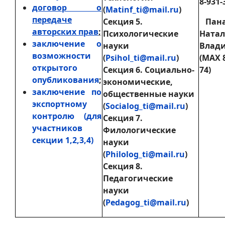
8-931-
договор о
(
Matinf_ti@mail.ru
)
передаче
Секция 5.
Пана
авторских прав
;
Психологические
Натал
заключение о
науки
Влад
возможности
(
Psihol_ti@mail.ru
)
(МАХ 8
открытого
Секция 6. Социально-
74)
опубликования
;
экономические,
заключение по
общественные науки
экспортному
(
Socialog_ti@mail.ru
)
контролю (для
Секция 7.
участников
Филологические
секции 1,2,3,4)
науки
(
Philolog_ti@mail.ru
)
Секция 8.
Педагогические
науки
(
Pedagog_ti@mail.ru
)