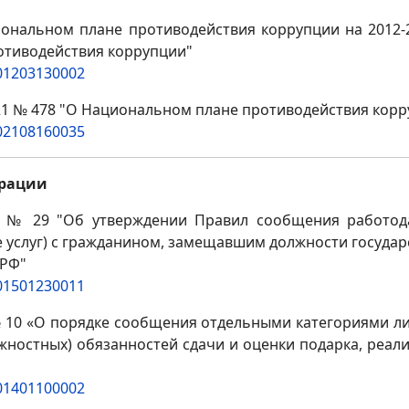
циональном плане противодействия коррупции на 2012
отиводействия коррупции"
201203130002
21 № 478 "О Национальном плане противодействия корру
202108160035
ерации
г. № 29 "Об утверждении Правил сообщения работод
е услуг) с гражданином, замещавшим должности госуда
 РФ"
201501230011
№ 10 «О порядке сообщения отдельными категориями ли
остных) обязанностей сдачи и оценки подарка, реали
201401100002