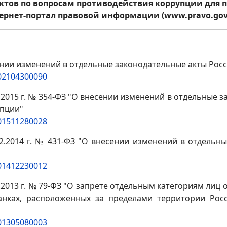
тов по вопросам противодействия коррупции для 
ернет-портал правовой информации (www.pravo.gov.
сении изменений в отдельные законодательные акты Рос
202104300090
2015 г. № 354-ФЗ "О внесении изменений в отдельные 
упции"
201511280028
2.2014 г. № 431-ФЗ "О внесении изменений в отдельн
201412230012
2013 г. № 79-ФЗ "О запрете отдельным категориям лиц о
нках, расположенных за пределами территории Росс
201305080003