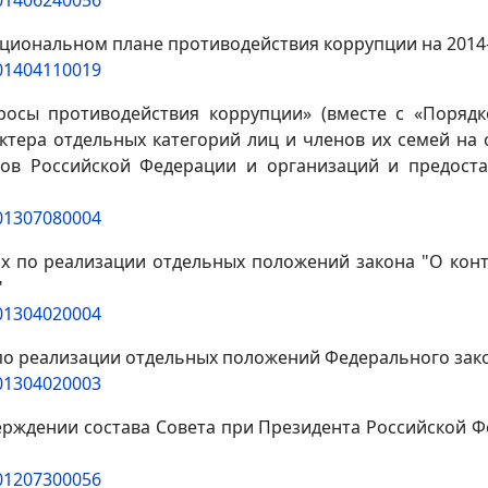
 национальном плане противодействия коррупции на 2014
201404110019
просы противодействия коррупции» (вместе с «Порядк
ктера отдельных категорий лиц и членов их семей на
ктов Российской Федерации и организаций и предост
201307080004
рах по реализации отдельных положений закона "О ко
"
201304020004
ах по реализации отдельных положений Федерального за
201304020003
тверждении состава Совета при Президента Российской
201207300056