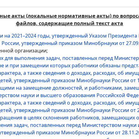
ые акты (локальные нормативные акты) по вопро
файлов, содержащие полный текст акта
на 2021–2024 годы, утвержденный Указом Президента Р
России, утвержденный приказом Минобрнауки от 27.09
енной организации;
ых для выполнения задач, поставленных перед Министе
е и при замещении которых работники обязаны представ
актера, а также сведения о доходах, расходах, об иму
детей, утвержденный приказом Минобрнауки России от 1
ющими на замещение должностей, и работниками, заме
рством науки и высшего образования Российской Федера
актера, а также сведений о доходах, расходах, об иму
детей, утвержденный приказом Минобрнауки России от 2
бращения в целях склонения работников, замещающих 
нения задач, поставленных перед Министерством науки
твержденный приказом Минобрнауки России от 28.11.2