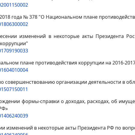
202001150002
2018 года № 378 "О Национальном плане противодейств
201806300002
внесении изменений в некоторые акты Президента Рос
 коррупции"
201709190033
ональном плане противодействия коррупции на 2016-201
201604010004
ах по совершенствованию организации деятельности в о
201507150011
верждении формы-справки о доходах, расходах, об имущ
РФ»
201406240039
сении изменений в некоторые акты Президента РФ по во
201406240056