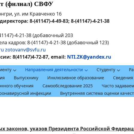
ут (филиал) СВФУ
рюнгри, ул. им Кравченко 16
ректора: 8-(41147)-4-49-83; 8-(41147)-4-21-38
41147)-4-21-38 (добавочный 203
ла кадров: 8-(41147)-4-21-38 (добавочный 123)
ru
zotovanv@svfu.ru
и: 8(41147)4-72-87, email:
NTI.ZK@yandex.ru
иенту
Направления деятельности
Студенту
Ра
ия
Выпускнику
Инклюзивное образование
Сведения
онного обучения
Самообследование 2025
Часто задавае
оронавирусной инфекции
Внутренняя система оценки качес
х законов, указов Президента Российской Федерац