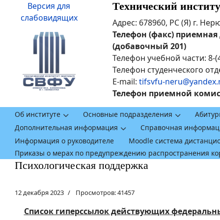
Технический инстит
Версия для
слабовидящих
Адрес: 678960, РС (Я) г. Не
Телефон (факс) приемная ди
(добавочный 201)
Телефон учебной части: 8-(
Телефон студенческого отде
E-mail:
tifsvfu-neru@yandex.
Телефон приемной комисси
Об институте
Основные подразделения
Абитур
Дополнительная информация
Справочная информац
Информация о руководителе
Moodle система дистанци
Приказы о мерах по предупреждению распространения к
Психологическая поддержка
12 декабря 2023
Просмотров: 41457
Список гиперссылок действующих федеральны