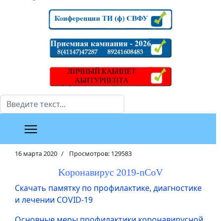
Поиск
16 марта 2020
Просмотров: 129583
Kоронавирус 2019-nCoV
Скачать памятку по профилактике, диагностике
и лечении COVID-19
Основные меры профилактики коронавирусной