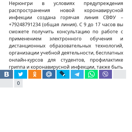
Нерюнгри в условиях предупреждения
распространения новой коронавирусной
инфекции создана горячая линия СВФУ –
+79248791234 (общая линия). С 9 до 17 часов вы
сможете получить консультацию по работе с
применением электронного обучения и
дистанционных образовательных технологий,
организации учебной деятельности, бесплатных
онлайн-курсов для студентов, профилактике
гриппа и коронавирусной инфекции, также быть
в курсе актуальной информации о деятельности
ТИ (ф) СВФУ в условиях предупреждения новой
0
инфекции.
Предыдущий: covid-19
Назад