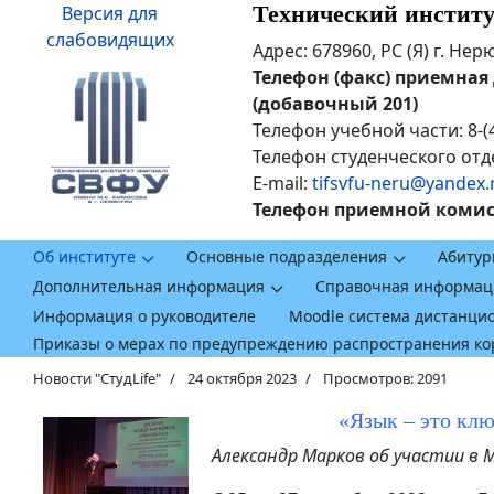
Технический инстит
Версия для
слабовидящих
Адрес: 678960, РС (Я) г. Не
Телефон (факс) приемная ди
(добавочный 201)
Телефон учебной части: 8-(
Телефон студенческого отде
E-mail:
tifsvfu-neru@yandex.
Телефон приемной комисси
Об институте
Основные подразделения
Абитур
Дополнительная информация
Справочная информац
Информация о руководителе
Moodle система дистанци
Приказы о мерах по предупреждению распространения к
Новости "СтудLife"
24 октября 2023
Просмотров: 2091
«Язык – это кл
Александр Марков об участии в 