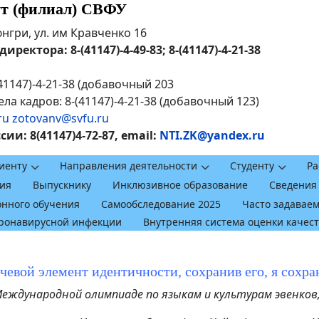
ут (филиал) СВФУ
рюнгри, ул. им Кравченко 16
ректора: 8-(41147)-4-49-83; 8-(41147)-4-21-38
41147)-4-21-38 (добавочный 203
ла кадров: 8-(41147)-4-21-38 (добавочный 123)
ru
zotovanv@svfu.ru
и: 8(41147)4-72-87, email:
NTI.ZK@yandex.ru
иенту
Направления деятельности
Студенту
Ра
ия
Выпускнику
Инклюзивное образование
Сведения
онного обучения
Самообследование 2025
Часто задавае
оронавирусной инфекции
Внутренняя система оценки качес
ючевой элемент идентичности, сохранив его, я сох
Международной олимпиаде по языкам и культурам эвенков,