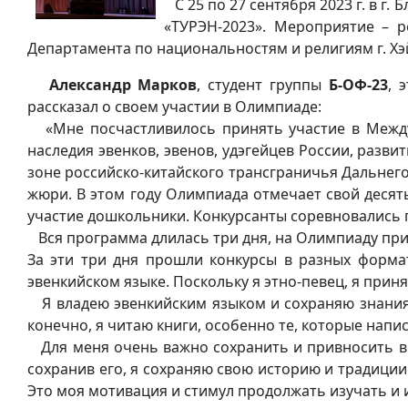
С 25 по 27 сентября 2023 г. в г
«ТУРЭН-2023». Мероприятие – р
Департамента по национальностям и религиям г. Хэ
Александр Марков
, студент группы
Б-ОФ-23
, 
рассказал о своем участии в Олимпиаде:
«Мне посчастливилось принять участие в Междун
наследия эвенков, эвенов, удэгейцев России, разв
зоне российско-китайского трансграничья Дальнего
жюри. В этом году Олимпиада отмечает свой десят
участие дошкольники. Конкурсанты соревновались 
Вся программа длилась три дня, на Олимпиаду прие
За эти три дня прошли конкурсы в разных форма
эвенкийском языке. Поскольку я этно-певец, я прин
Я владею эвенкийским языком и сохраняю знания я
конечно, я читаю книги, особенно те, которые напи
Для меня очень важно сохранить и привносить в с
сохранив его, я сохраняю свою историю и традиции
Это моя мотивация и стимул продолжать изучать и 