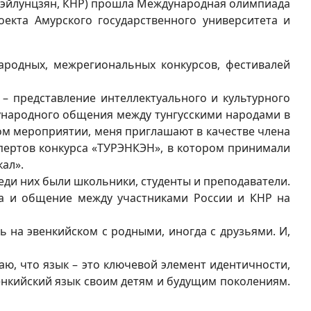
ия Хэйлунцзян, КНР) прошла Международная олимпиада
оекта Амурского государственного университета и
ународных, межрегиональных конкурсов, фестивалей
 представление интеллектуального и культурного
ждународного общения между тунгусскими народами в
том мероприятии, меня приглашают в качестве члена
спертов конкурса «ТУРЭНКЭН», в котором принимали
ал».
еди них были школьники, студенты и преподаватели.
ка и общение между участниками России и КНР на
 на эвенкийском с родными, иногда с друзьями. И,
ю, что язык – это ключевой элемент идентичности,
венкийский язык своим детям и будущим поколениям.