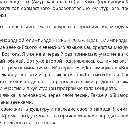
. Благовещенске (Амурская область) и г. Хэйхэ (провинц
езультат совместного образовательно-культурного пр
йхэ.
этно-певец, дипломант, лауреат всероссийских, межд
ародной олимпиаде «ТУРЭН-2023». Цель Олимпиады –
итие эвенкийского и эвенского языков как средства ме
 Востока. Я уже не в первый раз принимаю участие в э
ый юбилей. Вот уже второй год я являюсь одним из эк
по трем номинациям – «Интервью», «Декламация» и «Вок
хали участники из разных регионов России и Китая. Ср
тах, включая диалог с преподавателями родного язы
ял участие и в культурной программе гала-концерта.
зыка, в основном, через свои песни. Также я общаюсь
саны эвенками.
вою жизнь культуру и наследие своего народа. Я счита
. Кроме того, у меня есть горячее желание передать э
использовать этот язык».