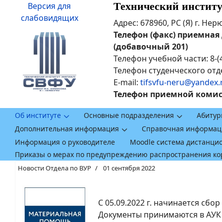
Технический инстит
Версия для
слабовидящих
Адрес: 678960, РС (Я) г. Не
Телефон (факс) приемная ди
(добавочный 201)
Телефон учебной части: 8-(
Телефон студенческого отде
E-mail:
tifsvfu-neru@yandex.
Телефон приемной комисси
Об институте
Основные подразделения
Абитур
Дополнительная информация
Справочная информац
Информация о руководителе
Moodle система дистанци
Приказы о мерах по предупреждению распространения к
Новости Отдела по ВУР
01 сентября 2022
С 05.09.2022 г. начинается сбо
Документы принимаются в АУК каб