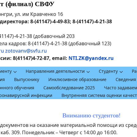
ут (филиал) СВФУ
рюнгри, ул. им Кравченко 16
ректора: 8-(41147)-4-49-83; 8-(41147)-4-21-38
41147)-4-21-38 (добавочный 203
ла кадров: 8-(41147)-4-21-38 (добавочный 123)
ru
zotovanv@svfu.ru
и: 8(41147)4-72-87, email:
NTI.ZK@yandex.ru
иенту
Направления деятельности
Студенту
Ра
ия
Выпускнику
Инклюзивное образование
Сведения
онного обучения
Самообследование 2025
Часто задавае
оронавирусной инфекции
Внутренняя система оценки качес
Вниманию студентов!
р документов на оказание материальной помощи из сред
. 309. Понедельник – Четверг с 14:00 до 16:00.