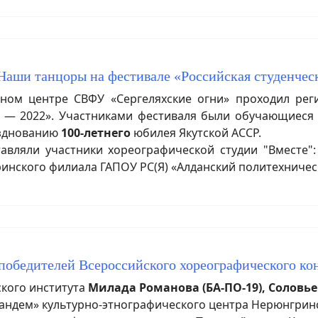
Наши танцоры на фестивале «Российская студенчес
ом центре СВФУ «Сергеляхские огни» проходил регио
на — 2022». Участниками фестиваля были обучающиеся
азднованию
100-летнего
юбилея Якутской АССР.
вляли участники хореографической студии "Вместе"
ринского филиала ГАПОУ РС(Я) «Алданский политехниче
победителей Всероссийского хореографического кон
ского института
Милада Романова (БА-ПО-19), Соловье
«Тандем» культурно-этнографического центра Нерюнгрин