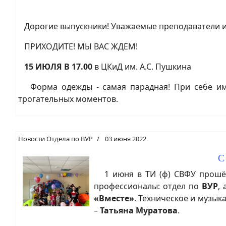
Дорогие выпускники! Уважаемые преподаватели и с
ПРИХОДИТЕ! МЫ ВАС ЖДЕМ!
15 ИЮЛЯ В 17.00
в ЦКиД им. А.С. Пушкина
Форма одежды - самая парадная! При себе име
трогательных моментов.
Новости Отдела по ВУР
03 июня 2022
С
1 июня в ТИ (ф) СВФУ прошёл 
профессионалы: отдел по
ВУР
,
«Вместе»
. Техническое и музы
–
Татьяна Муратова
.