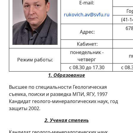
E-mail:
Го
rukovich.av@svfu.ru
(41-1
678
Адрес:
Кабинет:
понедельник -
п
четверг
Режим работы:
с 08.30 до 17.30
с 08.
1. Образование
Высшее по специальности Геологическая
съемка, поиски и разведка МПИ, ЯГУ, 1997
Кандидат геолого-минералогических наук, год
защиты 2002.
2. Ученая степень
Кандидат геолого-минералогических наук