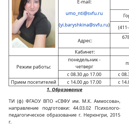
E-mail:
umo_nti@svfu.ru
Го
(
yi.baryshkina@svfu.ru
)
(411-
678
Адрес:
Кабинет:
понедельник -
п
четверг
Режим работы:
с 08.30 до 17.00
с 08.
Прием посетителей
с 14.00 до 17.00
с 14.
1. Образование
ТИ (ф) ФГАОУ ВПО «СВФУ им. М.К. Аммосова»,
направление подготовки: 44.03.02 Психолого-
педагогическое образование г. Нерюнгри, 2015
г.