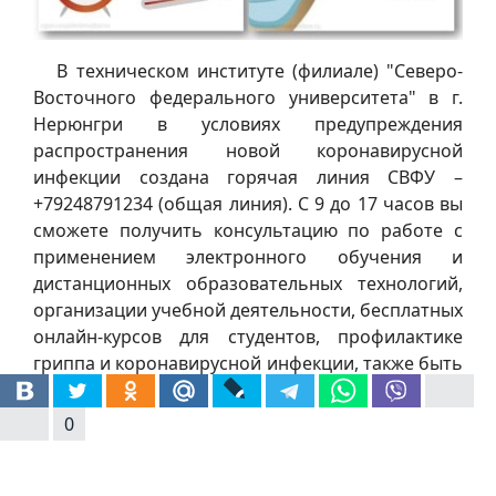
В техническом институте (филиале) "Северо-
Восточного федерального университета" в г.
Нерюнгри в условиях предупреждения
распространения новой коронавирусной
инфекции создана горячая линия СВФУ –
+79248791234 (общая линия). С 9 до 17 часов вы
сможете получить консультацию по работе с
применением электронного обучения и
дистанционных образовательных технологий,
организации учебной деятельности, бесплатных
онлайн-курсов для студентов, профилактике
гриппа и коронавирусной инфекции, также быть
в курсе актуальной информации о деятельности
ТИ (ф) СВФУ в условиях предупреждения новой
0
инфекции.