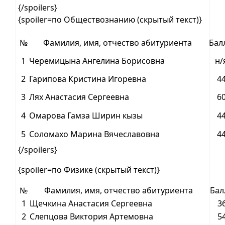
{/spoilers}
{spoiler=по Обществознанию (скрытый текст)}
№
Фамилия, имя, отчество абитуриента
Бал
1
Черемицына Ангелина Борисовна
н/
2
Гарипова Кристина Игоревна
4
3
Лях Анастасия Сергеевна
6
4
Омарова Гамза Ширин кызы
4
5
Соломахо Марина Вячеславовна
4
{/spoilers}
{spoiler=по Физике (скрытый текст)}
№
Фамилия, имя, отчество абитуриента
Бал
1
Щечкина Анастасия Сергеевна
3
2
Слепцова Виктория Артемовна
5