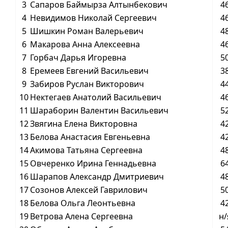
3
Сапаров Баймырза Алтынбекович
4
4
Невидимов Николай Сергеевич
4
5
Шишкин Роман Валерьевич
4
6
Макарова Анна Алексеевна
4
7
Горбач Дарья Игоревна
5
8
Еремеев Евгений Васильевич
3
9
Забиров Руслан Викторович
4
10
Нектегаев Анатолий Васильевич
4
11
Шараборин Валентин Васильевич
5
12
Звягина Елена Викторовна
4
13
Белова Анастасия Евгеньевна
4
14
Акимова Татьяна Сергеевна
4
15
Овчеренко Ирина Геннадьевна
6
16
Шарапов Александр Дмитриевич
4
17
Созонов Алексей Гаврилович
5
18
Белова Ольга Леонтьевна
4
19
Ветрова Алена Сергеевна
н/