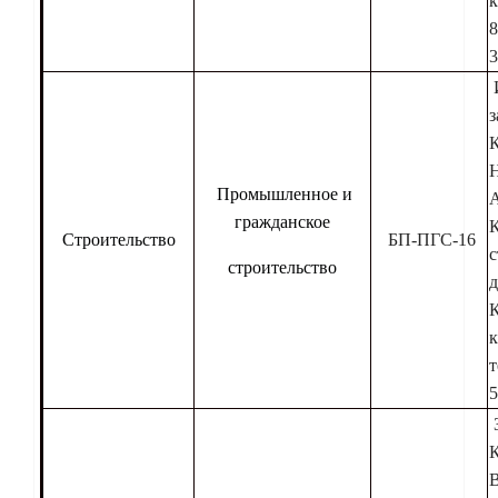
к
8
3
з
К
Н
Промышленное и
А
гражданское
Строительство
БП-ПГС-16
с
строительство
д
К
к
т
5
В