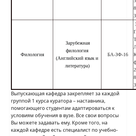
5
8
3
Т
Зарубежная
Л
филология
Филология
БА-ЗФ-16
(Английский язык и
ф
литература)
2
8
3
Выпускающая кафедра закрепляет за каждой
группой 1 курса куратора – наставника,
помогающего студентам адаптироваться к
условиям обучения в вузе. Все свои вопросы
Вы можете задавать ему. Кроме того, на
каждой кафедре есть специалист по учебно-