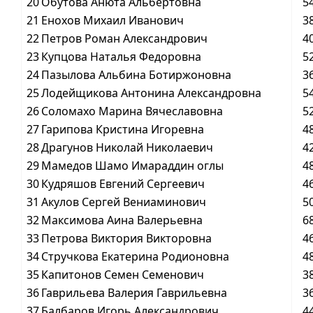
20
Обутова Анюта Альбертовна
5
21
Енохов Михаил Иванович
3
22
Петров Роман Александрович
4
23
Купцова Наталья Федоровна
5
24
Пазылова Альбина Ботиржоновна
3
25
Лодейщикова Антонина Александровна
5
26
Соломахо Марина Вячеславовна
5
27
Гарипова Кристина Игоревна
4
28
Драгунов Николай Николаевич
4
29
Мамедов Шамо Имараддин оглы
4
30
Кудряшов Евгений Сергеевич
4
31
Акулов Сергей Вениаминович
5
32
Максимова Аина Валерьевна
6
33
Петрова Виктория Викторовна
4
34
Стручкова Екатерина Родионовна
4
35
Капитонов Семен Семенович
3
36
Гаврильева Валерия Гаврильевна
3
37
Балбаров Игорь Александрович
4