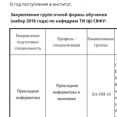
3) год поступления в институт.
Закрепление групп очной формы обучения
(набор 2016 года) по кафедрам ТИ (ф) СВФУ:
Направление
Профиль /
Наименование
подготовки/
специализация
группы
специальность
Прикладная
Прикладная
м
информатика в
БА-ПИ-16
информатика
экономике
у
Я