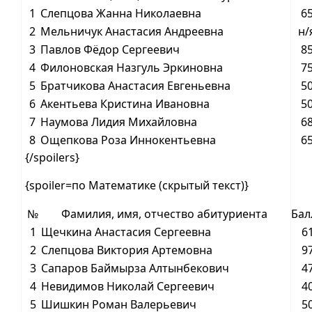
1
Слепцова Жанна Николаевна
6
2
Мельничук Анастасия Андреевна
н/
3
Павлов Фёдор Сергеевич
8
4
Филоновская Назгуль Эркиновна
7
5
Братчикова Анастасия Евгеньевна
5
6
Акентьева Кристина Ивановна
5
7
Наумова Лидия Михайловна
6
8
Ощепкова Роза Иннокентьевна
6
{/spoilers}
{spoiler=по Математике (скрытый текст)}
№
Фамилия, имя, отчество абитуриента
Бал
1
Щечкина Анастасия Сергеевна
6
2
Слепцова Виктория Артемовна
9
3
Сапаров Баймырза Алтынбекович
4
4
Невидимов Николай Сергеевич
4
5
Шишкин Роман Валерьевич
5