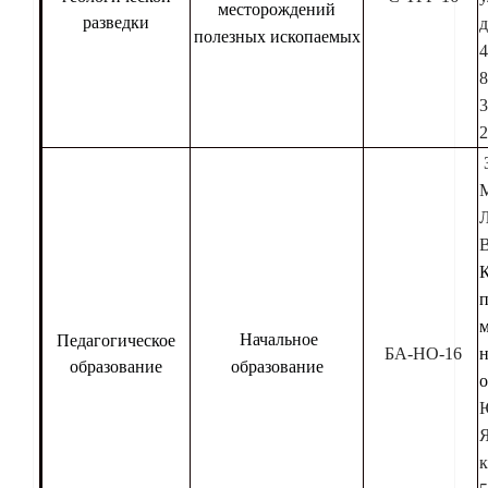
месторождений
разведки
д
полезных ископаемых
4
8
3
2
З
В
п
Начальное
Педагогическое
БА-НО-16
н
образование
образование
о
Я
к