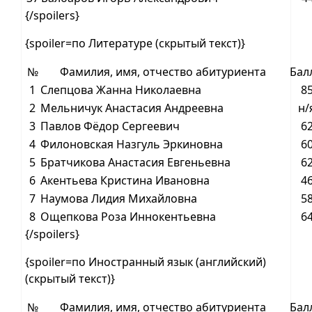
{/spoilers}
{spoiler=по Литературе (скрытый текст)}
№
Фамилия, имя, отчество абитуриента
Бал
1
Слепцова Жанна Николаевна
8
2
Мельничук Анастасия Андреевна
н/
3
Павлов Фёдор Сергеевич
6
4
Филоновская Назгуль Эркиновна
6
5
Братчикова Анастасия Евгеньевна
6
6
Акентьева Кристина Ивановна
4
7
Наумова Лидия Михайловна
5
8
Ощепкова Роза Иннокентьевна
6
{/spoilers}
{spoiler=по Иностранный язык (английский)
(скрытый текст)}
№
Фамилия, имя, отчество абитуриента
Бал