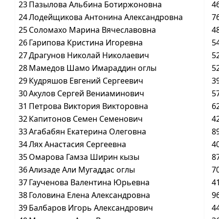
23
Пазылова Альбина Ботиржоновна
4
24
Лодейщикова Антонина Александровна
7
25
Соломахо Марина Вячеславовна
4
26
Гарипова Кристина Игоревна
5
27
Драгунов Николай Николаевич
5
28
Мамедов Шамо Имараддин оглы
5
29
Кудряшов Евгений Сергеевич
3
30
Акулов Сергей Вениаминович
5
31
Петрова Виктория Викторовна
6
32
Капитонов Семен Семенович
4
33
Агабабян Екатерина Олеговна
8
34
Лях Анастасия Сергеевна
4
35
Омарова Гамза Ширин кызы
8
36
Ализаде Али Мугаддас оглы
7
37
Гаученова Валентина Юрьевна
4
38
Головина Елена Александровна
9
39
Балбаров Игорь Александрович
4