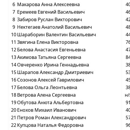
6
Макарова Анна Алексеевна
4
7
Еремеев Евгений Васильевич
4
8
Забиров Руслан Викторович
4
9
Нектегаев Анатолий Васильевич
4
10
Шараборин Валентин Васильевич
4
11
Звягина Елена Викторовна
7
12
Белова Анастасия Евгеньевна
4
13
Акимова Татьяна Сергеевна
8
14
Овчеренко Ирина Геннадьевна
3
15
Шарапов Александр Дмитриевич
5
16
Созонов Алексей Гаврилович
4
17
Белова Ольга Леонтьевна
3
18
Ветрова Алена Сергеевна
н/
19
Обутова Анюта Альбертовна
9
20
Енохов Михаил Иванович
4
21
Петров Роман Александрович
5
22
Купцова Наталья Федоровна
9