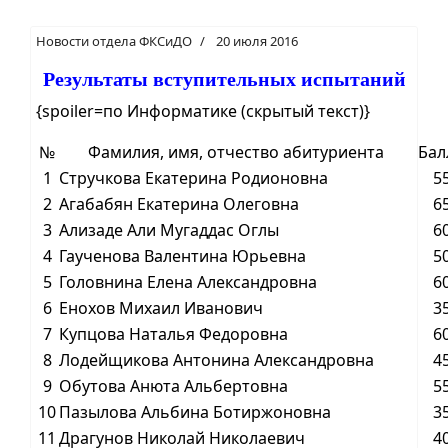
Новости отдела ФКСиДО
20 июля 2016
Результаты вступительных испытаний
{spoiler=по Информатике (скрытый текст)}
№
Фамилия, имя, отчество абитуриента
Бал
1
Стручкова Екатерина Родионовна
5
2
Агабабян Екатерина Олеговна
6
3
Ализаде Али Мугаддас Оглы
6
4
Гаученова Валентина Юрьевна
5
5
Головнина Елена Александровна
6
6
Енохов Михаил Иванович
3
7
Купцова Наталья Федоровна
6
8
Лодейщикова Антонина Александровна
4
9
Обутова Анюта Альбертовна
5
10
Пазылова Альбина Ботиржоновна
3
11
Драгунов Николай Николаевич
4