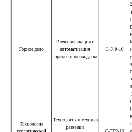
2
В
Р
Электрификация и
Горное дело
автоматизация
С-ЭФ-16
э
горного производства
у
д
т
5
д
Н
Технология и техника
г
Технология
разведки
геологической
С-ТГР-16
у