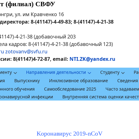
ут (филиал) СВФУ
рюнгри, ул. им Кравченко 16
ректора: 8-(41147)-4-49-83; 8-(41147)-4-21-38
41147)-4-21-38 (добавочный 203
ла кадров: 8-(41147)-4-21-38 (добавочный 123)
ru
zotovanv@svfu.ru
и: 8(41147)4-72-87, email:
NTI.ZK@yandex.ru
иенту
Направления деятельности
Студенту
Ра
ия
Выпускнику
Инклюзивное образование
Сведения
онного обучения
Самообследование 2025
Часто задавае
оронавирусной инфекции
Внутренняя система оценки качес
Kоронавирус 2019-nCoV