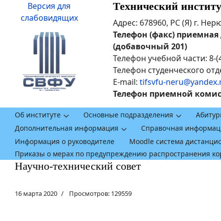
Технический инстит
Версия для
слабовидящих
Адрес: 678960, РС (Я) г. Не
Телефон (факс) приемная ди
(добавочный 201)
Телефон учебной части: 8-(
Телефон студенческого отде
E-mail:
tifsvfu-neru@yandex.
Телефон приемной комисси
Об институте
Основные подразделения
Абитур
Дополнительная информация
Справочная информац
Информация о руководителе
Moodle система дистанци
Приказы о мерах по предупреждению распространения к
Научно-технический совет
16 марта 2020
Просмотров: 129559