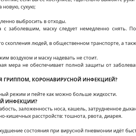
 новую, сухую;
дленно выбросить в отходы.
а с заболевшим, маску следует немедленно снять. П
го скопления людей, в общественном транспорте, а так
им воздухом и маску надевать не стоит.
чная мера не обеспечивает полной защиты от заболев
НИЯ ГРИППОМ, КОРОНАВИРУСНОЙ ИНФЕКЦИЕЙ?
ный режим и пейте как можно больше жидкости.
Й ИНФЕКЦИИ?
лабость, заложенность носа, кашель, затрудненное дыха
о-кишечных расстройств: тошнота, рвота, диарея.
худшение состояния при вирусной пневмонии идёт быст