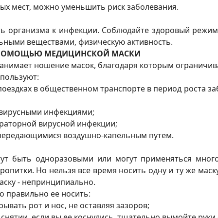
ых мест, можно уменьшить риск заболевания.
ь организма к инфекции. Соблюдайте здоровый режим
ьными веществами, физическую активность.
С ПОМОЩЬЮ МЕДИЦИНСКОЙ МАСКИ
занимает ношение масок, благодаря которым ограничив
пользуют:
 поездках в общественном транспорте в период роста
 вирусными инфекциями;
ираторной вирусной инфекции;
 передающимися воздушно-капельным путем.
т быть одноразовыми или могут применяться многокр
пропитки. Но нельзя все время носить одну и ту же ма
аску - непринципиально.
о правильно ее носить:
ывать рот и нос, не оставляя зазоров;
е снятии, если вы ее коснулись, тщательно вымойте рук