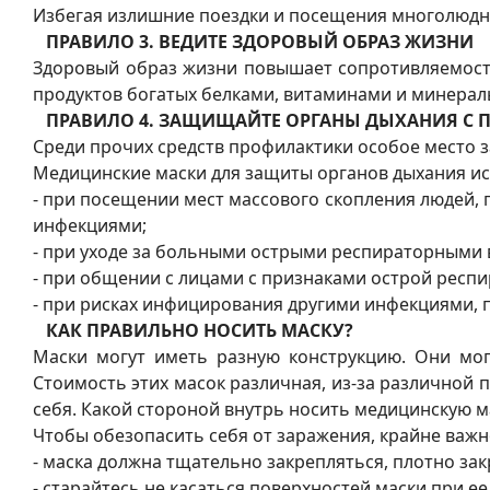
Избегая излишние поездки и посещения многолюдн
ПРАВИЛО 3. ВЕДИТЕ ЗДОРОВЫЙ ОБРАЗ ЖИЗНИ
Здоровый образ жизни повышает сопротивляемост
продуктов богатых белками, витаминами и минерал
ПРАВИЛО 4. ЗАЩИЩАЙТЕ ОРГАНЫ ДЫХАНИЯ 
Среди прочих средств профилактики особое место 
Медицинские маски для защиты органов дыхания ис
- при посещении мест массового скопления людей,
инфекциями;
- при уходе за больными острыми респираторными
- при общении с лицами с признаками острой респ
- при рисках инфицирования другими инфекциями,
КАК ПРАВИЛЬНО НОСИТЬ МАСКУ?
Маски могут иметь разную конструкцию. Они могу
Стоимость этих масок различная, из-за различной 
себя. Какой стороной внутрь носить медицинскую м
Чтобы обезопасить себя от заражения, крайне важн
- маска должна тщательно закрепляться, плотно закр
- старайтесь не касаться поверхностей маски при е