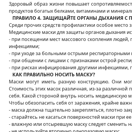
Здоровый образ жизни повышает сопротивляемост
продуктов богатых белками, витаминами и минерал
ПРАВИЛО 4. ЗАЩИЩАЙТЕ ОРГАНЫ ДЫХАНИЯ 
Среди прочих средств профилактики особое место 
Медицинские маски для защиты органов дыхания ис
- при посещении мест массового скопления людей,
инфекциями;
- при уходе за больными острыми респираторными
- при общении с лицами с признаками острой респ
- при рисках инфицирования другими инфекциями,
КАК ПРАВИЛЬНО НОСИТЬ МАСКУ?
Маски могут иметь разную конструкцию. Они могу
Стоимость этих масок различная, из-за различной 
себя. Какой стороной внутрь носить медицинскую м
Чтобы обезопасить себя от заражения, крайне важн
- маска должна тщательно закрепляться, плотно закр
- старайтесь не касаться поверхностей маски при е
- влажную или отсыревшую маску следует сменить на
- не используйте вторично одноразовую маску;