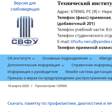
Технический инстит
Версия для
слабовидящих
Адрес: 678960, РС (Я) г. Не
Телефон (факс) приемная ди
(добавочный 201)
Телефон учебной части: 8-(
Телефон студенческого отде
E-mail:
tifsvfu-neru@yandex.
Телефон приемной комисси
Об институте
Основные подразделения
Абитур
Дополнительная информация
Справочная информац
Информация о руководителе
Moodle система дистанци
Приказы о мерах по предупреждению распространения к
16 марта 2020
Просмотров: 129569
Скачать памятку по профилактике, диагностике и л