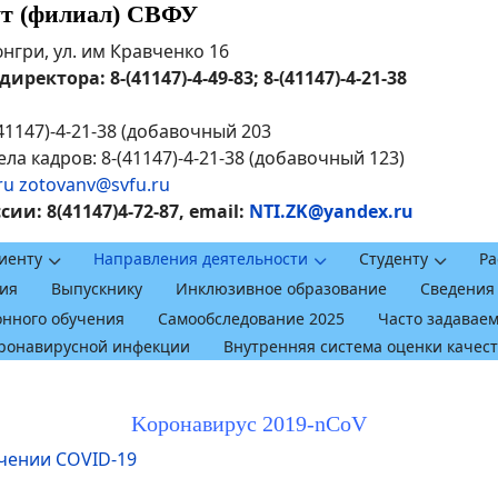
ут (филиал) СВФУ
рюнгри, ул. им Кравченко 16
ректора: 8-(41147)-4-49-83; 8-(41147)-4-21-38
41147)-4-21-38 (добавочный 203
ла кадров: 8-(41147)-4-21-38 (добавочный 123)
ru
zotovanv@svfu.ru
и: 8(41147)4-72-87, email:
NTI.ZK@yandex.ru
иенту
Направления деятельности
Студенту
Ра
ия
Выпускнику
Инклюзивное образование
Сведения
онного обучения
Самообследование 2025
Часто задавае
оронавирусной инфекции
Внутренняя система оценки качес
Kоронавирус 2019-nCoV
ечении COVID-19