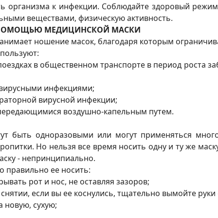
ь организма к инфекции. Соблюдайте здоровый режим
ьными веществами, физическую активность.
С ПОМОЩЬЮ МЕДИЦИНСКОЙ МАСКИ
занимает ношение масок, благодаря которым ограничив
пользуют:
 поездках в общественном транспорте в период роста
 вирусными инфекциями;
ираторной вирусной инфекции;
 передающимися воздушно-капельным путем.
т быть одноразовыми или могут применяться многокр
пропитки. Но нельзя все время носить одну и ту же ма
аску - непринципиально.
о правильно ее носить:
ывать рот и нос, не оставляя зазоров;
е снятии, если вы ее коснулись, тщательно вымойте рук
 новую, сухую;