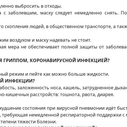
дленно выбросить в отходы.
а с заболевшим, маску следует немедленно снять. П
го скопления людей, в общественном транспорте, а так
им воздухом и маску надевать не стоит.
чная мера не обеспечивает полной защиты от заболев
НИЯ ГРИППОМ, КОРОНАВИРУСНОЙ ИНФЕКЦИЕЙ?
ный режим и пейте как можно больше жидкости.
Й ИНФЕКЦИИ?
лабость, заложенность носа, кашель, затрудненное дыха
о-кишечных расстройств: тошнота, рвота, диарея.
худшение состояния при вирусной пневмонии идёт быст
ь, требующая немедленной респираторной поддержки с 
тепени тяжести болезни.