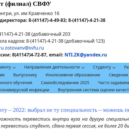
ут (филиал) СВФУ
рюнгри, ул. им Кравченко 16
ректора: 8-(41147)-4-49-83; 8-(41147)-4-21-38
41147)-4-21-38 (добавочный 203
ла кадров: 8-(41147)-4-21-38 (добавочный 123)
ru
zotovanv@svfu.ru
и: 8(41147)4-72-87, email:
NTI.ZK@yandex.ru
иенту
Направления деятельности
Студенту
Ра
ия
Выпускнику
Инклюзивное образование
Сведения
онного обучения
Самообследование 2025
Часто задавае
оронавирусной инфекции
Внутренняя система оценки качес
ту – 2022: выбрал не ту специальность – можешь п
ость перевестись внутри вуза на другую специально
еревестись студент, сдана первая сессия, не более 20 д