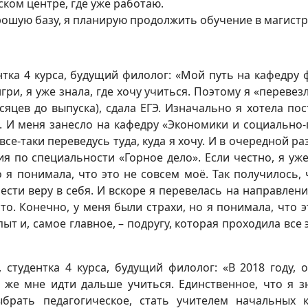
ком центре, где уже работаю.
орошую базу, я планирую продолжить обучение в магистр
ентка 4 курса, будущий филолог: «Мой путь на кафедру
нгри, я уже знала, где хочу учиться. Поэтому я «перев
сяцев до выпуска), сдала ЕГЭ. Изначально я хотела пос
. И меня занесло на кафедру «Экономики и социально-
 все-таки переведусь туда, куда я хочу. И в очередной р
 по специальности «Горное дело». Если честно, я уже
но я понимала, что это не совсем моё. Так получилось
рести веру в себя. И вскоре я перевелась на направл
сто. Конечно, у меня были страхи, но я понимала, что
т и, самое главное, – подругу, которая проходила все
, студентка 4 курса, будущий филолог: «В 2018 году,
да же мне идти дальше учиться. Единственное, что я 
брать педагогическое, стать учителем начальных к