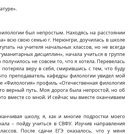
атуре».
 филологии был непростым. Находясь на расстоянии
езла» всю свою семью г. Нерюнгри, доучилась в школе
тупать на учителя начальных классов, но не всегда
гуманитарных дисциплин», начала учиться в группе
аз получилось не совсем то, что я хотела. Перевелась
 потеряла веру в себя, смирившись с тем, что буду
, что преподаватель кафедры филологии увидел мой
ение «Филология» профиль «Отечественная филология
 это верный путь. Моя дорога была непростой, но об
 это вместе со мной. И сейчас мы вместе оканчиваем
 оканчивая школу, я, как и многие подростки моего
знала – пойду учиться в СВФУ. Изучив направления
лассов. После сдачи ЕГЭ оказалось, что у меня