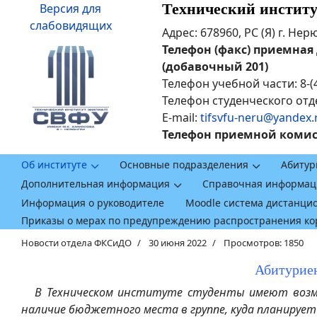
Технический инстит
Версия для
слабовидящих
Адрес: 678960, РС (Я) г. Не
Телефон (факс) приемная ди
(добавочный 201)
Телефон учебной части: 8-(
Телефон студенческого отде
E-mail:
tifsvfu-neru@yandex.
Телефон приемной комисси
Об институте
Основные подразделения
Абитур
Дополнительная информация
Справочная информац
Информация о руководителе
Moodle система дистанци
Приказы о мерах по предупреждению распространения к
Новости отдела ФКСиДО
30 июня 2022
Просмотров: 1850
Абитуриен
В Техническом институте студенты имеют возможн
наличие бюджетного места в группе, куда планирует п