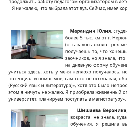
продолжить работу педагогом-организатором в детс
Я не жалею, что выбрала этот вуз. Сейчас, имея х
Марандич Юлия
, студ
более 5 тыс. км от г. Нерю
(оставалось около трех ме
получаешь то, что хочешь
заочников, но я знала, что
на дневную форму обучения
учиться здесь, хоть у меня неплохо получалось, 
потенциал и помог мне, сам того не осознавая, об
(Русский язык и литература)», хотя это было непро
этом я ничуть не жалею. Я приобрела жизненный опы
университет, планируем поступать в магистратуру».
Шишаева Вероника
возраста, не знала, ку
обучения, я решила вы