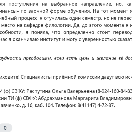
для поступления на выбранное направление, но, к
финансы» по заочной форме обучения. На тот момент я 
чебный процесс, я отучилась один семестр, но не пере
 место на кафедре филологии. Да, до этого момента я 
собности, я поняла, что определенно стоит перевод
час я оканчиваю институт и могу с уверенностью сказат
рудности преодолимы, если есть цель и желание её до
приходите! Специалисты приёмной комиссии дадут всю
ф) СВФУ: Распутина Ольга Валерьевна (8-924-160-84-83
и ТИ (ф) СВФУ: Абдрахманова Маргарита Владимировна 
вченко, д. 16, каб. 104. Телефон: 8(41147) 4-72-87.
0