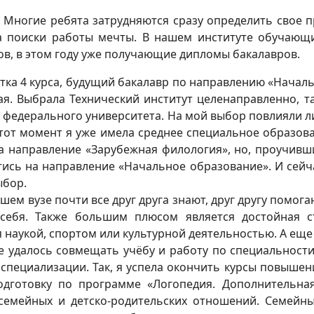
Многие ребята затрудняются сразу определить свое пр
 на поиски работы мечты. В нашем институте обучающ
в, в этом году уже получающие дипломы бакалавров.
нтка 4 курса, будущий бакалавр по направлению «Началь
ая. Выбрала Технический институт целенаправленно, т
 федерального университета. На мой выбор повлияли л
тот момент я уже имела среднее специальное образов
 направление «Зарубежная филология», но, проучившис
ись на направление «Начальное образование». И сейчас
ыбор.
шем вузе почти все друг друга знают, друг другу помог
себя. Также большим плюсом является достойная с
наукой, спортом или культурной деятельностью. А еще 
удалось совмещать учёбу и работу по специальности.
специализации. Так, я успела окончить курсы повышен
дготовку по программе «Логопедия. Дополнительная
семейных и детско-родительских отношений. Семейны