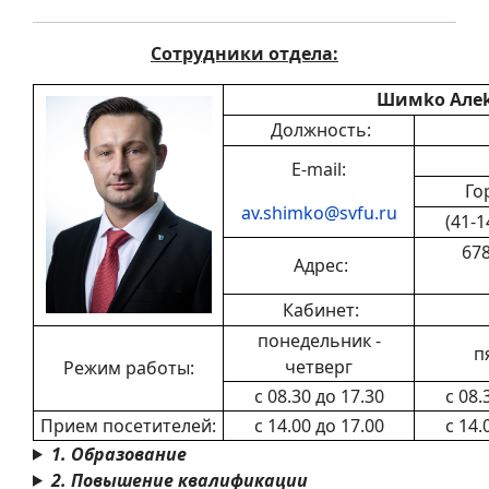
Сотрудники отдела:
Шимko Алek
Должность:
E-mail:
Го
av.shimko@svfu.ru
(41-1
678
Адрес:
Кабинет:
понедельник -
п
четверг
Режим работы:
с 08.30 до 17.30
с 08.
Прием посетителей:
с 14.00 до 17.00
с 14.
1. Образование
2. Повышение квалификации