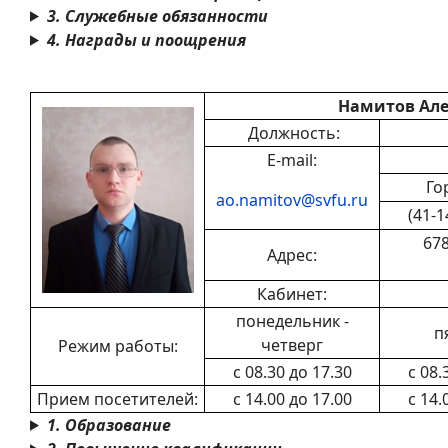
3. Служебные обязанности
4. Награды и поощрения
Намитов Але
Должность:
E-mail:
Го
ao.namitov@svfu.ru
(41-1
678
Адрес:
Кабинет:
понедельник -
п
четверг
Режим работы:
с 08.30 до 17.30
с 08.
Прием посетителей:
с 14.00 до 17.00
с 14.
1. Образование