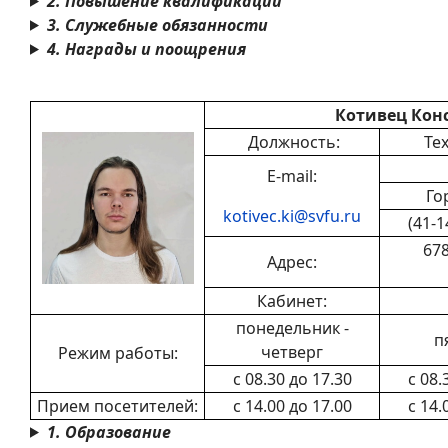
2. Повышение квалификации
3. Служебные обязанности
4. Награды и поощрения
Котивец Кон
Должность:
Те
E-mail:
Го
kotivec.ki@svfu.ru
(41-1
678
Адрес:
Кабинет:
понедельник -
п
четверг
Режим работы:
с 08.30 до 17.30
с 08.
Прием посетителей:
с 14.00 до 17.00
с 14.
1. Образование