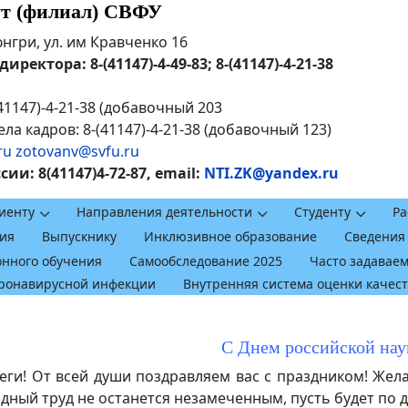
ут (филиал) СВФУ
рюнгри, ул. им Кравченко 16
ректора: 8-(41147)-4-49-83; 8-(41147)-4-21-38
41147)-4-21-38 (добавочный 203
ла кадров: 8-(41147)-4-21-38 (добавочный 123)
ru
zotovanv@svfu.ru
и: 8(41147)4-72-87, email:
NTI.ZK@yandex.ru
иенту
Направления деятельности
Студенту
Ра
ия
Выпускнику
Инклюзивное образование
Сведения
онного обучения
Самообследование 2025
Часто задавае
оронавирусной инфекции
Внутренняя система оценки качес
С Днем российской нау
и! От всей души поздравляем вас с праздником! Жела
дный труд не останется незамеченным, пусть будет по