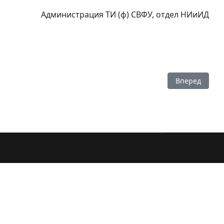
Администрация ТИ (ф) СВФУ, отдел НИиИД
Следующий: 
Вперед