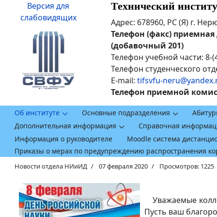
Технический инстит
Версия для
слабовидящих
Адрес: 678960, РС (Я) г. Не
Телефон (факс) приемная ди
(добавочный 201)
Телефон учебной части: 8-(
Телефон студенческого отде
E-mail:
tifsvfu-neru@yandex.
Телефон приемной комисси
Об институте
Основные подразделения
Абитур
Дополнительная информация
Справочная информац
Информация о руководителе
Moodle система дистанци
Приказы о мерах по предупреждению распространения к
Новости отдела НИиИД
07 февраля 2020
Просмотров: 1225
Уважаемые коллег
Пусть ваш благоро