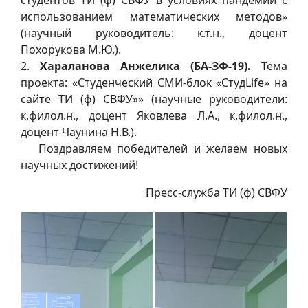
использованием математических методов»
(научный руководитель: к.т.н., доцент
Похорукова М.Ю.).
2.
Хараланова Анжелика (БА-ЗФ-19).
Тема
проекта: «Студенческий СМИ-блок «СтудLife» на
сайте ТИ (ф) СВФУ»» (научные руководители:
к.филол.н., доцент Яковлева Л.А., к.филол.н.,
доцент Чаунина Н.В.).
Поздравляем победителей и желаем новых
научных достижений!
Пресс-служба ТИ (ф) СВФУ