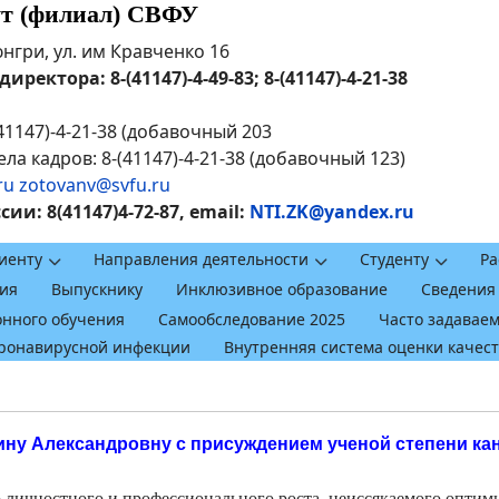
ут (филиал) СВФУ
рюнгри, ул. им Кравченко 16
ректора: 8-(41147)-4-49-83; 8-(41147)-4-21-38
41147)-4-21-38 (добавочный 203
ла кадров: 8-(41147)-4-21-38 (добавочный 123)
ru
zotovanv@svfu.ru
и: 8(41147)4-72-87, email:
NTI.ZK@yandex.ru
иенту
Направления деятельности
Студенту
Ра
ия
Выпускнику
Инклюзивное образование
Сведения
онного обучения
Самообследование 2025
Часто задавае
оронавирусной инфекции
Внутренняя система оценки качес
ну Александровну с присуждением ученой степени кан
личностного и профессионального роста, неиссякаемого оптими