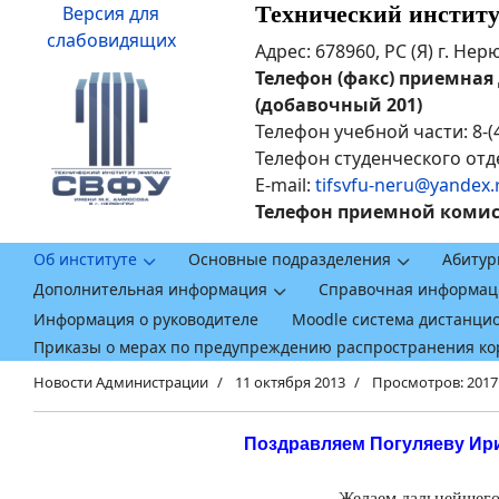
Технический инстит
Версия для
слабовидящих
Адрес: 678960, РС (Я) г. Не
Телефон (факс) приемная ди
(добавочный 201)
Телефон учебной части: 8-(
Телефон студенческого отде
E-mail:
tifsvfu-neru@yandex.
Телефон приемной комисси
Об институте
Основные подразделения
Абитур
Дополнительная информация
Справочная информац
Информация о руководителе
Moodle система дистанци
Приказы о мерах по предупреждению распространения к
Новости Администрации
11 октября 2013
Просмотров: 2017
Поздравляем Погуляеву Ири
Желаем дальнейшего 