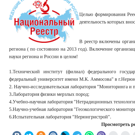
Целью формирования Реес
деятельность которых внос
В
реестр включены органи
региона ( по состоянию на 2013 год). Включение организ
науки региона и России в целом!
1.Технический институт (филиал) федерального госуда
федеральный университет имени М.К. Аммосова" в г.Нерюн
2. Научно-исследовательская лаборатория "Мониторинга и 
3.Лаборатория физики мерзлых пород;
4.Учебно-научная лаборатория "Нетрадиционных технологи
5.Научно-учебная лаборатория "Геоэкологического монитор
6.Испытательная лаборатория "Нерюнгристрой".
Просмотреть рее