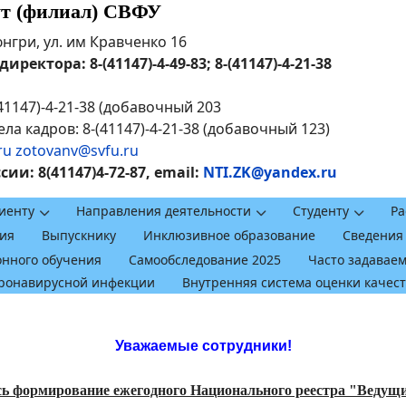
ут (филиал) СВФУ
рюнгри, ул. им Кравченко 16
ректора: 8-(41147)-4-49-83; 8-(41147)-4-21-38
41147)-4-21-38 (добавочный 203
ла кадров: 8-(41147)-4-21-38 (добавочный 123)
ru
zotovanv@svfu.ru
и: 8(41147)4-72-87, email:
NTI.ZK@yandex.ru
иенту
Направления деятельности
Студенту
Ра
ия
Выпускнику
Инклюзивное образование
Сведения
онного обучения
Самообследование 2025
Часто задавае
оронавирусной инфекции
Внутренняя система оценки качес
Уважаемые сотрудники!
ь формирование ежегодного Национального реестра "Ведущие