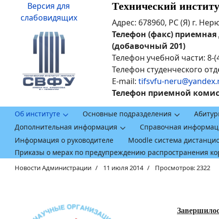
Технический инстит
Версия для
слабовидящих
Адрес: 678960, РС (Я) г. Не
Телефон (факс) приемная ди
(добавочный 201)
Телефон учебной части: 8-(
Телефон студенческого отде
E-mail:
tifsvfu-neru@yandex.
Телефон приемной комисси
Об институте
Основные подразделения
Абитур
Дополнительная информация
Справочная информац
Информация о руководителе
Moodle система дистанци
Приказы о мерах по предупреждению распространения к
Новости Администрации
11 июля 2014
Просмотров: 2322
Завершилос