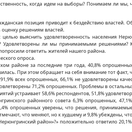
тственность, когда идем на выборы? Понимаем ли мы, 
жданская позиция приводит к бездействию властей. О
 оценку решениям властей.
целью выяснить удовлетворенность населения Нерю
ше? Удовлетворены ли мы принимаемыми решениями? 
попросили ответить жителей нашего района.
еского опроса.
м районе за последние три года, 40,8% опрошенных о
чшилась. При этом обращает на себя внимание тот факт, 
,9% всех опрошенных, 66,1% не удовлетворены качест
довлетворены 71,2% опрошенных. Проблемы в остальны
иятий устраивает 58,6% респондентов, 51,8% удовлетв
ринского районного совета 6,3% опрошенных, 47,1% 
76,4% опрошенных уверены, что решения, принимаемые
отмечают, что меняют, но к худшему и 9,8% убеждены, чт
рюнгринский район»?» положительно ответило 20,1% р