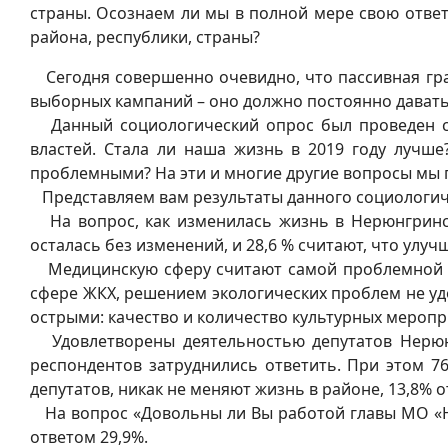
страны. Осознаем ли мы в полной мере свою отве
района, республики, страны?
Сегодня совершенно очевидно, что пассивная гра
выборных кампаний – оно должно постоянно давать
Данный социологический опрос был проведен с 
властей. Стала ли наша жизнь в 2019 году луч
проблемными? На эти и многие другие вопросы мы 
Представляем вам результаты данного социологич
На вопрос, как изменилась жизнь в Нерюнгринско
осталась без изменений, и 28,6 % считают, что улу
Медицинскую сферу считают самой проблемной 91
сфере ЖКХ, решением экологических проблем не у
острыми: качество и количество культурных меропр
Удовлетворены деятельностью депутатов Нерюнг
респондентов затруднились ответить. При этом 
депутатов, никак не меняют жизнь в районе, 13,8% 
На вопрос «Довольны ли Вы работой главы МО «Не
ответом 29,9%.