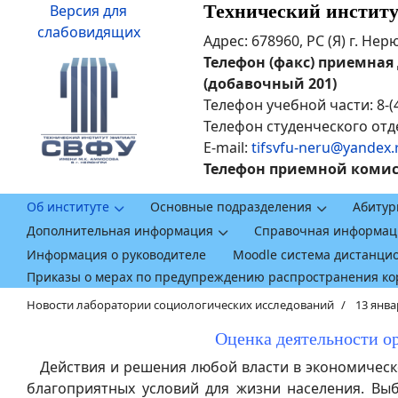
Технический инстит
Версия для
слабовидящих
Адрес: 678960, РС (Я) г. Не
Телефон (факс) приемная ди
(добавочный 201)
Телефон учебной части: 8-(
Телефон студенческого отде
E-mail:
tifsvfu-neru@yandex.
Телефон приемной комисси
Об институте
Основные подразделения
Абитур
Дополнительная информация
Справочная информац
Информация о руководителе
Moodle система дистанци
Приказы о мерах по предупреждению распространения к
Новости лаборатории социологических исследований
13 янва
Оценка деятельности ор
Действия и решения любой власти в экономическо
благоприятных условий для жизни населения. Выб