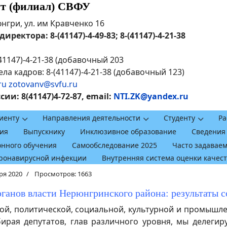
ут (филиал) СВФУ
рюнгри, ул. им Кравченко 16
ректора: 8-(41147)-4-49-83; 8-(41147)-4-21-38
41147)-4-21-38 (добавочный 203
ла кадров: 8-(41147)-4-21-38 (добавочный 123)
ru
zotovanv@svfu.ru
и: 8(41147)4-72-87, email:
NTI.ZK@yandex.ru
иенту
Направления деятельности
Студенту
Ра
ия
Выпускнику
Инклюзивное образование
Сведения
онного обучения
Самообследование 2025
Часто задавае
оронавирусной инфекции
Внутренняя система оценки качес
ря 2020
Просмотров: 1663
ганов власти Нерюнгринского района: результаты 
й, политической, социальной, культурной и промышл
ирая депутатов, глав различного уровня, мы делеги