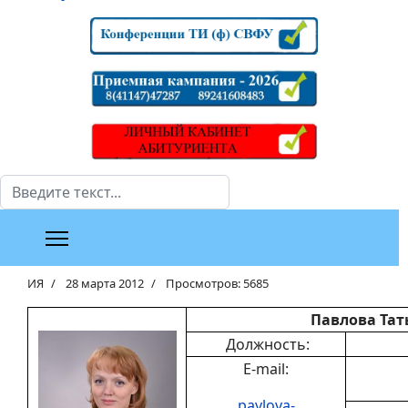
Поиск
ИЯ
28 марта 2012
Просмотров: 5685
Павлова Тат
Должность:
E-mail:
pavlova-