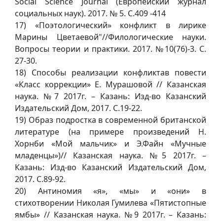
Social Science Journal (Европейский журнал
социальных наук). 2017. № 5. С.409 -414
17) «Поэтологический» конфликт в лирике
Марины Цветаевой"//Филологические науки.
Вопросы теории и практики. 2017. №10(76)-3. С.
27-30.
18) Способы реализации конфликтав повести
«Класс коррекции» Е. Мурашовой // Казанская
наука. №7 2017г. – Казань: Изд-во Казанский
Издательский Дом, 2017. С.19-22.
19) Образ подростка в современной британской
литературе (на примере произведений Н.
Хорнби «Мой мальчик» и Э.Файн «Мучные
младенцы»)// Казанская наука. №5 2017г. –
Казань: Изд-во Казанский Издательский Дом,
2017. С.89-92.
20) Антиномия «я», «мы» и «они» в
стихотворении Николая Гумилева «Пятистопные
ямбы» // Казанская наука. №9 2017г. – Казань: