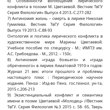
6) Особенности воплощения лирического
конфликта в поэзии М. Цветаевой. Вестник ТвГУ
Серия Филология» Выпуск 4 2013.-С.277-282
7) Антиномия жизнь – смерть в лирике Николая
Гумилева. Вестник ТвГУ Серия Филология»
Выпуск 19 2013.-С.88-93
Онтология и поэтика лирического конфликта в
художественном мире Марины Цветаевой.
Учебное пособие по спецкурсу - М.: ИМПЭ им.
А.С. Грибоедова. - М., 2012. – 150с.
8) Антиномия «града божьего» и «града
обреченного» в лирике Ахматовой 1910-х годов-
Журнал 21 век: итоги прошлого и проблемы
настоящего плюс : Периодическое научное
издание. Пенза : Изд-во Пенз. гос.технол. ун-та,
2015 с.206-213
9) Экзистенциальный конфликт и семантика
имени в поэме Цветаевой «Молодец» //Вестник
ТвГУ. Серия Филология №3 2015 с. 58- 65, Тверь