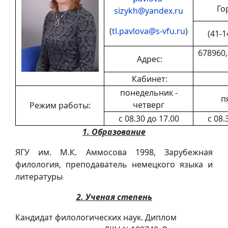
Го
sizykh@yandex.ru
(
tl.pavlova@s-vfu.ru
)
(41-1
678960,
Адрес:
Кабинет:
понедельник -
п
четверг
Режим работы:
с 08.30 до 17.00
с 08.
1. Образование
ЯГУ им. М.К. Аммосова 1998, Зарубежная
филология, преподаватель немецкого языка и
литературы
2. Ученая степень
Кандидат филологических наук. Диплом