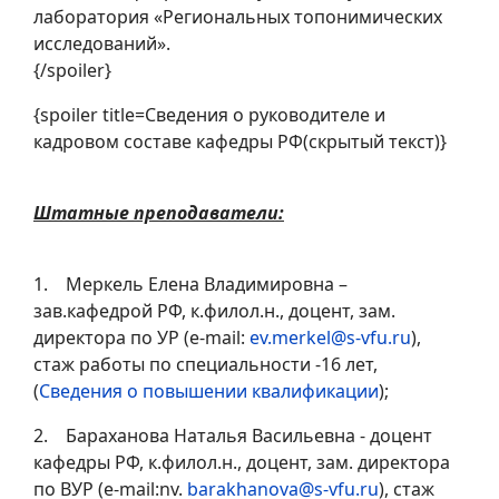
лаборатория «Региональных топонимических
исследований».
{/spoiler}
{spoiler title=Сведения о руководителе и
кадровом составе кафедры РФ(скрытый текст)}
Штатные преподаватели:
1. Меркель Елена Владимировна –
зав.кафедрой РФ, к.филол.н., доцент, зам.
директора по УР (e-mail:
ev.merkel@s-vfu.ru
),
стаж работы по специальности -16 лет,
(
Сведения о повышении квалификации
);
2. Бараханова Наталья Васильевна - доцент
кафедры РФ, к.филол.н., доцент, зам. директора
по ВУР (e-mail:nv.
barakhanova@s-vfu.ru
), стаж