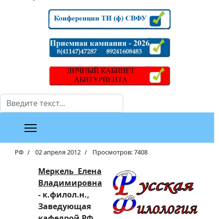
Поиск
РФ
02 апреля 2012
Просмотров: 7408
Меркель Елена
Владимировна
- к.филол.н.,
Заведующая
кафедрой РФ,