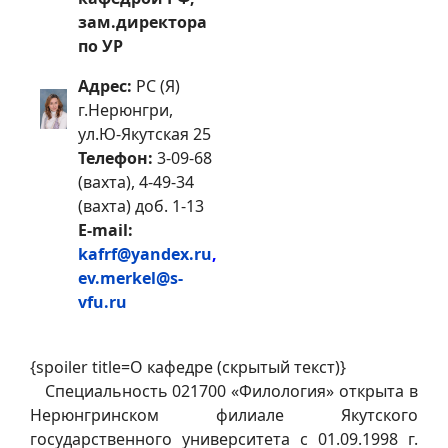
зам.директора
по УР
Адрес:
РС (Я)
г.Нерюнгри,
ул.Ю-Якутская 25
Телефон:
3-09-68
(вахта), 4-49-34
(вахта) доб. 1-13
E-mail:
kafrf@yandex.ru
,
ev.merkel@s-
vfu.ru
{spoiler title=О кафедре (скрытый текст)}
Специальность 021700 «Филология» открыта в
Нерюнгринском филиале Якутского
государственного университета с 01.09.1998 г.