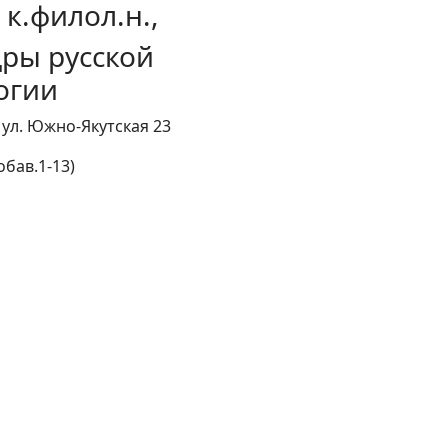
 к.филол.н.,
ры русской
огии
, ул. Южно-Якутская 23
добав.1-13)