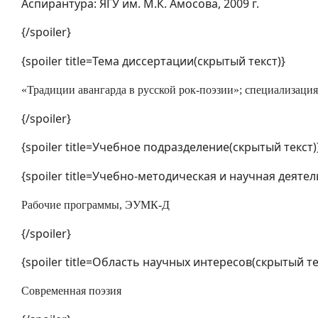
Аспирантура: ЯГУ им. М.К. Амосова, 2009 г.
{/spoiler}
{spoiler title=Тема диссертации(скрытый текст)}
«Традиции авангарда в русской рок-поэзии»; специализация 
{/spoiler}
{spoiler title=Учебное подразделение(cкрытый текст)
{spoiler title=Учебно-методическая и научная деяте
Рабочие программы, ЭУМК-Д
{/spoiler}
{spoiler title=Область научных интересов(скрытый те
Современная поэзия