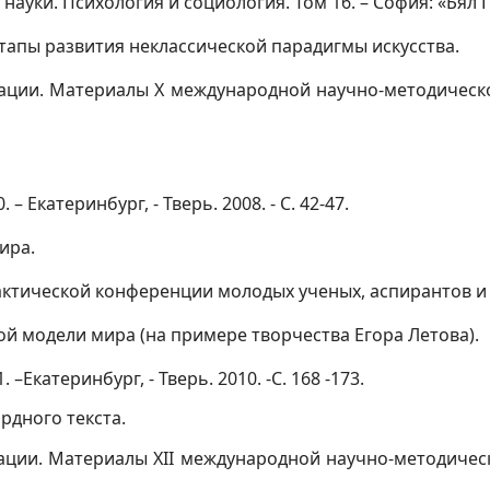
ауки. Психология и социология. Том 16. – София: «Бял ГР
этапы развития неклассической парадигмы искусства.
ации. Материалы Х международной научно-методической 
 – Екатеринбург, - Тверь. 2008. - С. 42-47.
ира.
ической конференции молодых ученых, аспирантов и студ
ой модели мира (на примере творчества Егора Летова).
. –Екатеринбург, - Тверь. 2010. -С. 168 -173.
рдного текста.
ации. Материалы XII международной научно-методическо