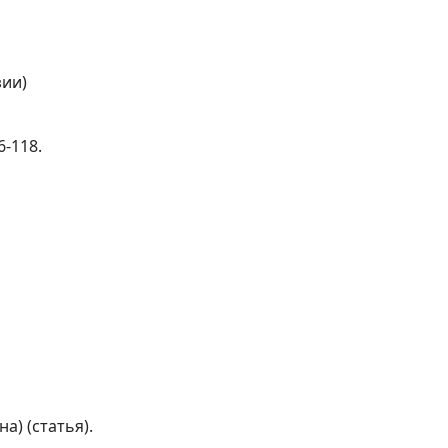
зии)
6-118.
а) (статья).