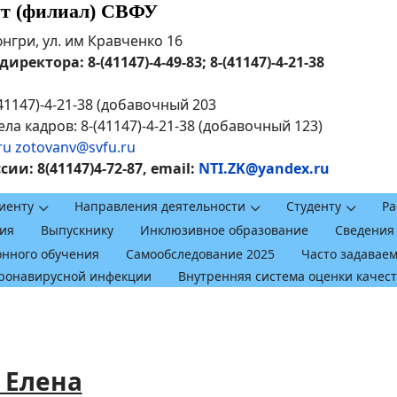
ут (филиал) СВФУ
рюнгри, ул. им Кравченко 16
ректора: 8-(41147)-4-49-83; 8-(41147)-4-21-38
41147)-4-21-38 (добавочный 203
ла кадров: 8-(41147)-4-21-38 (добавочный 123)
ru
zotovanv@svfu.ru
и: 8(41147)4-72-87, email:
NTI.ZK@yandex.ru
иенту
Направления деятельности
Студенту
Ра
ия
Выпускнику
Инклюзивное образование
Сведения
онного обучения
Самообследование 2025
Часто задавае
оронавирусной инфекции
Внутренняя система оценки качес
 Елена