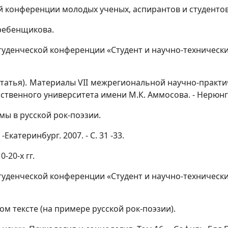
конференции молодых ученых, аспирантов и студентов. - 
Гребенщикова.
енческой конференции «Студент и научно-технический пр
статья). Материалы
VII
межрегиональной научно-практич
венного университета имени М.К. Аммосова. - Нерюнгри: 
мы в русской рок-поэзии.
-Екатеринбург. 2007. - С. 31 -33.
-20-х гг.
денческой конференции «Студент и научно-технический п
ном тексте (на примере русской рок-поэзии).