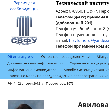
Технический инстит
Версия для
слабовидящих
Адрес: 678960, РС (Я) г. Не
Телефон (факс) приемная ди
(добавочный 201)
Телефон учебной части: 8-(
Телефон студенческого отде
E-mail:
tifsvfu-neru@yandex.
Телефон приемной комисси
Об институте
Основные подразделения
Абитур
Дополнительная информация
Справочная информац
Информация о руководителе
Moodle система дистанци
Приказы о мерах по предупреждению распространения к
РФ
02 апреля 2012
Просмотров: 3679
Авилова