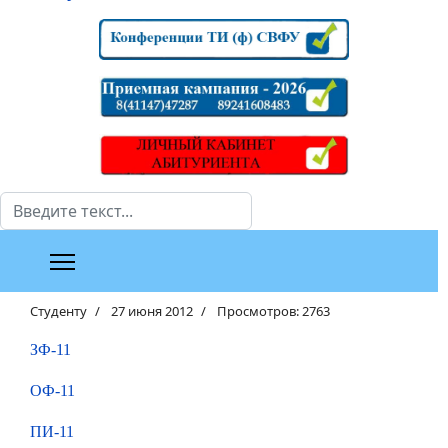
Поиск
Студенту
27 июня 2012
Просмотров: 2763
ЗФ-11
ОФ-11
ПИ-11