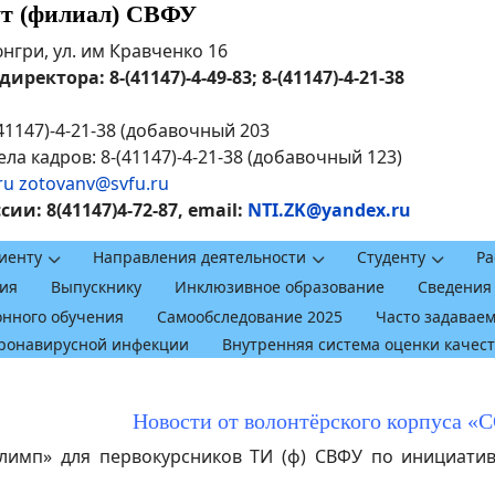
ут (филиал) СВФУ
рюнгри, ул. им Кравченко 16
ректора: 8-(41147)-4-49-83; 8-(41147)-4-21-38
41147)-4-21-38 (добавочный 203
ла кадров: 8-(41147)-4-21-38 (добавочный 123)
ru
zotovanv@svfu.ru
и: 8(41147)4-72-87, email:
NTI.ZK@yandex.ru
иенту
Направления деятельности
Студенту
Ра
ия
Выпускнику
Инклюзивное образование
Сведения
онного обучения
Самообследование 2025
Часто задавае
оронавирусной инфекции
Внутренняя система оценки качес
Новости от волонтёрского корпуса «
имп» для первокурсников ТИ (ф) СВФУ по инициатив