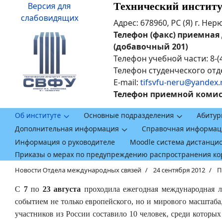
Технический инстит
Версия для
слабовидящих
Адрес: 678960, РС (Я) г. Не
Телефон (факс) приемная ди
(добавочный 201)
Телефон учебной части: 8-(
Телефон студенческого отде
E-mail:
tifsvfu-neru@yandex.
Телефон приемной комисси
Об институте
Основные подразделения
Абитур
Дополнительная информация
Справочная информац
Информация о руководителе
Moodle система дистанци
Приказы о мерах по предупреждению распространения к
Новости Отдела международных связей
24 сентября 2012
П
С
7
по
23 августа
проходила ежегодная международная л
событием не только европейского, но и мирового масштаба
участников из России составило 10 человек, среди которы