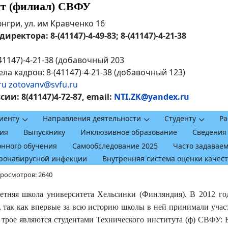
ут (филиал) СВФУ
рюнгри, ул. им Кравченко 16
ректора: 8-(41147)-4-49-83; 8-(41147)-4-21-38
41147)-4-21-38 (добавочный 203
ла кадров: 8-(41147)-4-21-38 (добавочный 123)
ru
zotovanv@svfu.ru
и: 8(41147)4-72-87, email:
NTI.ZK@yandex.ru
иенту
Направления деятельности
Студенту
Ра
ия
Выпускнику
Инклюзивное образование
Сведения
онного обучения
Самообследование 2025
Часто задавае
оронавирусной инфекции
Внутренняя система оценки качес
росмотров: 2640
етняя школа университета Хельсинки (Финляндия). В 2012 го
, так как впервые за всю историю школы в ней принимали участ
х трое являются студентами Технического института (ф) СВФУ: Е