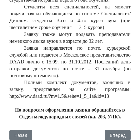
Студенты всех специальностей, на момент
подачи заявки обучающиеся по системе Специалитет/
Диплом:
студенты 3‑го и 4‑го курса вуза (при
шестилетнем сроке обучения — 3–5 курсов)
Заявку также могут подавать преподаватели
немецкого языка вузов в возрасте до 32 лет.
Заявка направляется по почте, курьерской
службой или подается в Московское представительство
DAAD лично с 15.09. по 31.10.2012. Последний день
отправки документов по почте – 31 октября (по
почтовому штемпелю).
Полный комплект документов, входящих в
заявку, представлен на сайте программы:
http://www.daad.ru/?m=1.5&seite=1_5_1a&id=13
По вопросам оформления заявки обращайтесь в
Отдел международных связей (ка. 203, УЛК).
Предыдущий: Ежегодный англоязычный конкурс Междуна
Следующий: У
Назад
Вперед