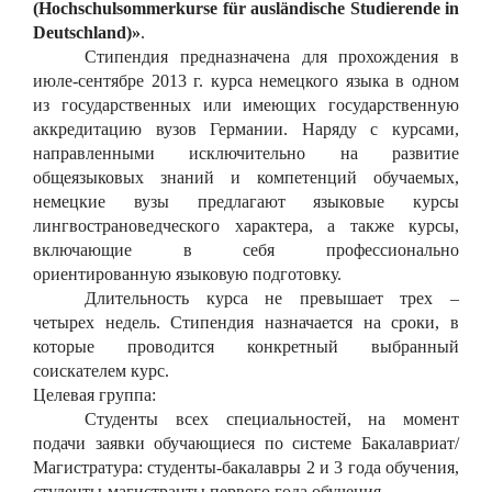
(
Hochschulsommerkurse
f
ü
r
ausl
ä
ndische
Studierende
in
Deutschland
)»
.
Стипендия предназначена для прохождения в
июле-сентябре 2013 г. курса немецкого языка в одном
из государственных или имеющих государственную
аккредитацию вузов Германии. Наряду с курсами,
направленными исключительно на развитие
общеязыковых знаний и компетенций обучаемых,
немецкие вузы предлагают языковые курсы
лингвострановедческого характера, а также курсы,
включающие в себя профессионально
ориентированную языковую подготовку.
Длительность курса не превышает трех –
четырех недель. Стипендия назначается на сроки, в
которые проводится конкретный выбранный
соискателем курс.
Целевая группа:
Студенты всех специальностей, на момент
подачи заявки обучающиеся по системе Бакалавриат/
Магистратура: студенты-бакалавры 2 и 3 года обучения,
студенты-магистранты первого года обучения.