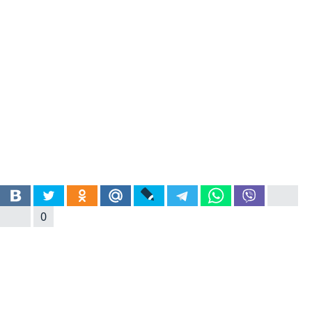
19. Soars, John, Soars, Liz. New
0
Headway : Beginner Students
Book. - Third edition . - Oxford:
University Press, [2014]. - 144 c.
: ил. - ISBN 978-0-19-471456-3 –
7 экз. Основная книга для
уровня Beginner (для