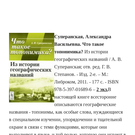
Суперанская, Александра
Васильевна.
Что такое
топонимика?
Из истории
географических названий / А. В.
Суперанская; отв. ред. Г. В.
Степанов. - Изд. 2-е. – М.:
Либроком, 2011. - 177 с. - ISBN
978-5-397-01689-6 –
2 экз.
В
настоящей книге всесторонне
описываются географические
названия - топонимы, как особые слова, нуждающиеся
в специальном изучении, упорядочении и тщательной
охране в связи с теми функциями, которые они
выполняют в языке, и той ролью, которую они играют в