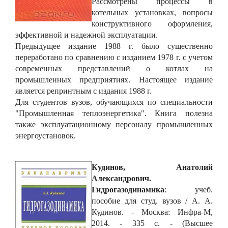
Рассмотрены процессы в
котельных установках, вопросы
конструктивного оформления,
эффективной и надежной эксплуатации.
Предыдущее издание 1988 г. было существенно
переработано по сравнению с изданием 1978 г. с учетом
современных представлений о котлах на
промышленных предприятиях. Настоящее издание
является репринтным с издания 1988 г.
Для студентов вузов, обучающихся по специальности
"Промышленная теплоэнергетика". Книга полезна
также эксплуатационному персоналу промышленных
энергоустановок.
Кудинов, Анатолий
Александрович.
Гидрогазодинамика
: учеб.
пособие для студ. вузов / А. А.
Кудинов. - Москва: Инфра-М,
2014. - 335 с. - (Высшее