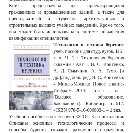
Книга предназначена для проектировщиков
гражданских и промышленных зданий, а также для
преподавателей и студентов, архитектурных и
строительных высших учебных заведений. Кроме того,
она может быть использована в системе повышения
квалификации специалистов.
Технология и техника бурения
:
учеб. пособие для студ. вузов. В 2-
х ч. Ч. 2 : Технология бурения
скважин / Авт. :. В. С. Войтенко,
А. Д. Смычник, А. А. Тухто [и
др.]; под общ. ред. В. С. Войтенко.
- Минск-Москва: Новое знание-
Инфра-м, 2013. - 612 с. : ил. -
(Высшее образование.
Бакалавриат). - Библиогр. : с. 612.
- ISBN 978-5-16-006883-1 –
1 экз.
Учебное пособие соответствует ФГОС 3-го поколения.
Описаны основные технологические процессы и
способы бурения скважин различного назначения,