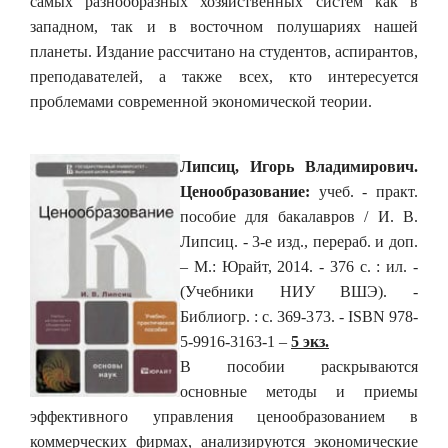
самых разнообразных хозяйственных систем как в
западном, так и в восточном полушариях нашей
планеты. Издание рассчитано на студентов, аспирантов,
преподавателей, а также всех, кто интересуется
проблемами современной экономической теории.
Липсиц, Игорь Владимирович.
Ценообразование:
учеб. - практ.
пособие для бакалавров / И. В.
Липсиц. - 3-е изд., перераб. и доп.
– М.: Юрайт, 2014. - 376 с. : ил. -
(Учебники НИУ ВШЭ). -
Библиогр. : с. 369-373. - ISBN 978-
5-9916-3163-1 –
5 экз.
В пособии раскрываются
основные методы и приемы
эффективного управления ценообразованием в
коммерческих фирмах, анализируются
экономические