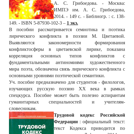
А. С. Грибоедова. - Москва:
ИМПЭ им. А. С. Грибоедова,
2014. - 149 с. - Библиогр. : с. 138-
149. - ISBN 5-87930-102-3 –
1 экз.
В пособии рассматривается семиотика и поэтика
лирического конфликта в поэзии М. Цветаевой.
Выявляются закономерности формирования
конфликтосферы в цветаевской лирике, показана
корреляция основных типов конфликтов с
фундаментальными антиномиями художественного
мира поэта, обозначена связь лирического конфликта с
основными уровнями поэтической семантики.
Уч. пособие предназначено для студентов - филологов,
изучающих русскую поэзию ХХ века в рамках
спецкурса. Пособие может быть полезно аспирантам
гуманитарных специальностей и учителям-
словесникам.
Трудовой кодекс Российской
Федерации
: официальный текст:
текст Кодекса приводится по