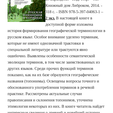
Книжный дом Либроком, 2014. -
318 с. - ISBN 978-5-397-04063-1 –
2 экз.
В настоящей книге в
доступной форме изложена
история формирования географической терминологии в
русском языке. Особое внимание уделено терминам,
которые не имеют однозначной трактовки в
специальной литературе или трактуются явно
ошибочно. Выявлены особенности семантической
эволюции терминов, в том числе заимствованных из
других языков. Среди прочих функций терминов
показано, как на их базе образуются географические
названия (топонимы). Освещены вопросы точного и
обоснованного употребления терминов в речевой
практике. Рассмотрены актуальные случаи
правописания и склонения топонимов, уточнена
этимология некоторых из них. В книге читатель найдет
интересные сведения о древней и новейшей истории