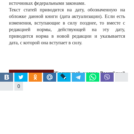
источниках федеральными законами.
Текст статей приводится на дату, обозначенную на
обложке данной книги (дата актуализации). Если есть
изменения, вступающие в силу позднее, то вместе с
редакцией нормы, действующей на эту дату,
приводится норма в новой редакции и указывается
дата, с которой она вступает в силу.
Жилищный кодекс Российской
Федерации с комментариями к
0
последним изменениям:
по
состоянию на 20 февраля 2014 г. /
Сост. А. А. Кельцева, Н. А.
Наххас, С. Е. Прыгунов. - Москва:
Эксмо, 2014. - 222 с. - ISBN 978-5-
699-71180-2 –
1 экз.
Издание содержит текст
Жилищного кодекса Российской