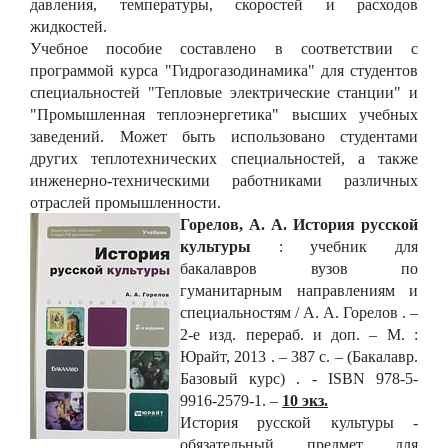
давления, температуры, скоростей и расходов
жидкостей.
Учебное пособие составлено в соответствии с
программой курса "Гидрогазодинамика" для студентов
специальностей "Тепловые электрические станции" и
"Промышленная теплоэнергетика" высших учебных
заведений. Может быть использовано студентами
других теплотехнических специальностей, а также
инженерно-техническими работниками различных
отраслей промышленности.
Горелов, А. А. История русской
культуры
: учебник для
бакалавров вузов по
гуманитарным направлениям и
специальностям / А. А. Горелов . –
2-е изд. перераб. и доп.
– М. :
Юрайт, 2013 . – 387 с. – (Бакалавр.
Базовый курс) . - ISBN 978-5-
9916-2579-1. –
10 экз.
История русской культуры -
обязательный предмет для