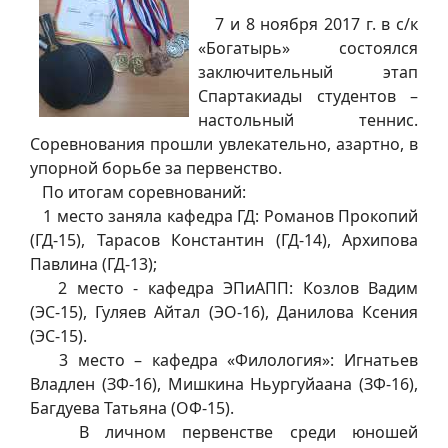
7 и 8 ноября 2017 г. в с/к
«Богатырь» состоялся
заключительный этап
Спартакиады студентов –
настольный теннис.
Соревнования прошли увлекательно, азартно, в
упорной борьбе за первенство.
По итогам соревнований:
1 место заняла кафедра ГД: Романов Прокопий
(ГД-15), Тарасов Константин (ГД-14), Архипова
Павлина (ГД-13);
2 место - кафедра ЭПиАПП: Козлов Вадим
(ЭС-15), Гуляев Айтал (ЭО-16), Данилова Ксения
(ЭС-15).
3 место – кафедра «Филология»: Игнатьев
Владлен (ЗФ-16), Мишкина Ньургуйаана (ЗФ-16),
Багдуева Татьяна (ОФ-15).
В личном первенстве среди юношей