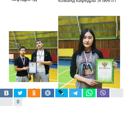
команд кафедры ЭПиАПП
2 место -
кафедра ЭПиАПП
3 место - кафедра
0
Филология (участница
Мишкина Н.)