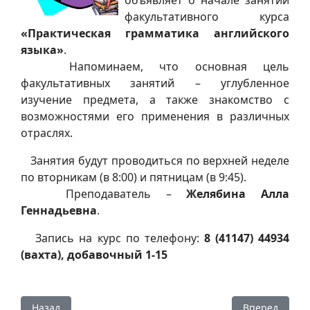
факультативного курса
«Практическая грамматика английского
языка»
.
Напоминаем, что основная цель
факультативных занятий – углубленное
изучение предмета, а также знакомство с
возможностями его применения в различных
отраслях.
Занятия будут проводиться по верхней неделе
по вторникам (в 8:00) и пятницам (в 9:45).
Преподаватель –
Желябина Алла
Геннадьевна
.
Запись на курс по телефону:
8 (41147) 44934
(вахта), добавочный 1-15
Предыдущий: Семь раз в яблочко!
Следующий: В
Назад
Вперед