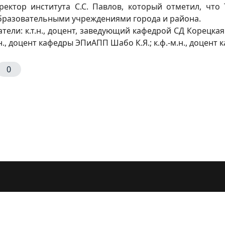
ектор института С.С. Павлов, который отметил, что 
образовательными учреждениями города и района.
 к.т.н., доцент, заведующий кафедрой СД Корецкая Н.А
к.т.н., доцент кафедры ЭПиАПП Шабо К.Я.; к.ф.-м.н., доце
0
ований по сноуборду Лиги выпускников СВФУ (ЯГУ)