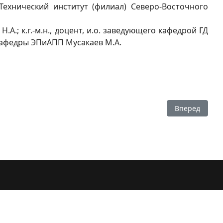
Технический институт (филиал) Северо-Восточного
.; к.г.-м.н., доцент, и.о. заведующего кафедрой ГД
нт кафедры ЭПиАПП Мусакаев М.А.
Следующий: П
Вперед