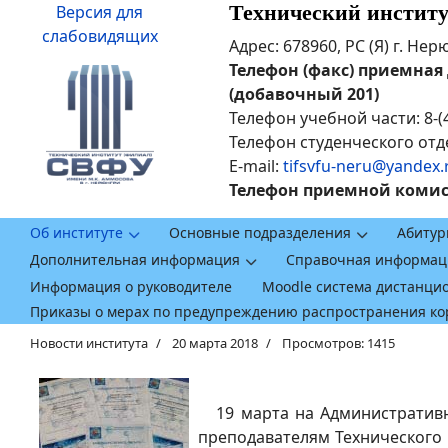
Технический инстит
Версия для
слабовидящих
Адрес: 678960, РС (Я) г. Не
Телефон (факс) приемная ди
(добавочный 201)
Телефон учебной части: 8-(
Телефон студенческого отде
E-mail:
tifsvfu-neru@yandex.
Телефон приемной комисси
Об институте
Основные подразделения
Абитур
Дополнительная информация
Справочная информац
Информация о руководителе
Moodle система дистанци
Приказы о мерах по предупреждению распространения к
Новости института
20 марта 2018
Просмотров: 1415
19 марта на Административн
преподавателям Технического 