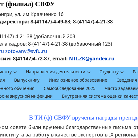
ут (филиал) СВФУ
рюнгри, ул. им Кравченко 16
ректора: 8-(41147)-4-49-83; 8-(41147)-4-21-38
41147)-4-21-38 (добавочный 203
ла кадров: 8-(41147)-4-21-38 (добавочный 123)
ru
zotovanv@svfu.ru
и: 8(41147)4-72-87, email:
NTI.ZK@yandex.ru
иенту
Направления деятельности
Студенту
Ра
ия
Выпускнику
Инклюзивное образование
Сведения
онного обучения
Самообследование 2025
Часто задавае
оронавирусной инфекции
Внутренняя система оценки качес
В ТИ (ф) СВФУ вручены награды препод
ом совете были вручены благодарственные письма от
института за работу в качестве экспертов в IX регион