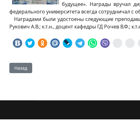
будущее». Награды вручал дир
федерального университета всегда сотрудничал с 
Наградами были удостоены следующие преподаватели:
Рукович А.В.; к.т.н., доцент кафедры ГД Рочев В.Ф.; 
Предыдущий: В Нерюнгри определены победители соревн
Назад