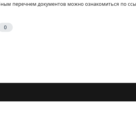
ным перечнем документов можно ознакомиться по ссы
0
твенную академическую стипендию (ПГАС)