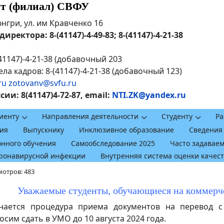
ут (филиал) СВФУ
рюнгри, ул. им Кравченко 16
ректора: 8-(41147)-4-49-83; 8-(41147)-4-21-38
41147)-4-21-38 (добавочный 203
ла кадров: 8-(41147)-4-21-38 (добавочный 123)
ru
zotovanv@svfu.ru
и: 8(41147)4-72-87, email:
NTI.ZK@yandex.ru
иенту
Направления деятельности
Студенту
Ра
ия
Выпускнику
Инклюзивное образование
Сведения
онного обучения
Самообследование 2025
Часто задавае
оронавирусной инфекции
Внутренняя система оценки качес
отров: 483
Уважаемые студенты, обучающиеся на коммерч
тся процедура приема документов на перевод с п
им сдать в УМО до 10 августа 2024 года.