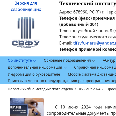
Технический инстит
Версия для
слабовидящих
Адрес: 678960, РС (Я) г. Не
Телефон (факс) приемная ди
(добавочный 201)
Телефон учебной части: 8-(
Телефон студенческого отде
E-mail:
tifsvfu-neru@yandex.
Телефон приемной комисси
Об институте
Основные подразделения
Абитур
Дополнительная информация
Справочная информац
Информация о руководителе
Moodle система дистанци
Приказы о мерах по предупреждению распространения к
Новости Учебно-методического отдела
06 июня 2024
Просм
С 10 июня 2024 года начинае
сопроводительные документы прос