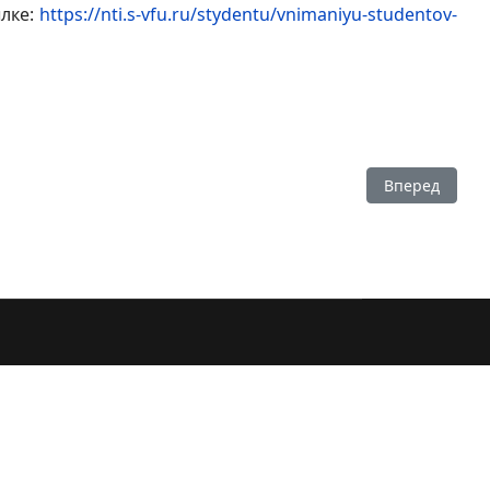
лке:
https://nti.s-vfu.ru/stydentu/vnimaniyu-studentov-
Следующий: В
Вперед