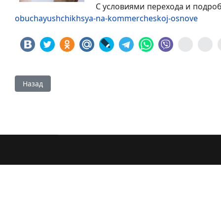
С условиями перехода и подроб
obuchayushchikhsya-na-kommercheskoj-osnove
Предыдущий: Прием заявлений на повышенную государс
Назад