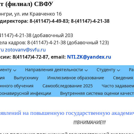
ут (филиал) СВФУ
рюнгри, ул. им Кравченко 16
ректора: 8-(41147)-4-49-83; 8-(41147)-4-21-38
41147)-4-21-38 (добавочный 203
ла кадров: 8-(41147)-4-21-38 (добавочный 123)
ru
zotovanv@svfu.ru
и: 8(41147)4-72-87, email:
NTI.ZK@yandex.ru
иенту
Направления деятельности
Студенту
Ра
ия
Выпускнику
Инклюзивное образование
Сведения
онного обучения
Самообследование 2025
Часто задавае
оронавирусной инфекции
Внутренняя система оценки качес
аявлений на повышенную государственную академ
!!!ВНИМАНИЕ!!!