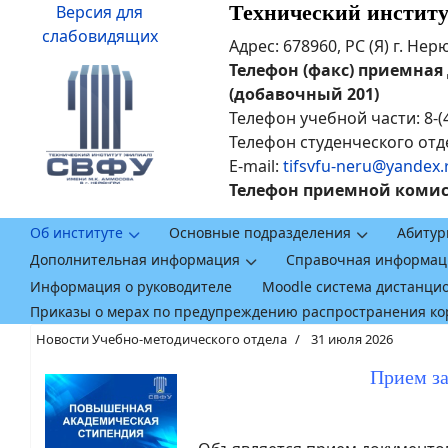
Технический инстит
Версия для
слабовидящих
Адрес: 678960, РС (Я) г. Не
Телефон (факс) приемная ди
(добавочный 201)
Телефон учебной части: 8-(
Телефон студенческого отде
E-mail:
tifsvfu-neru@yandex.
Телефон приемной комисси
Об институте
Основные подразделения
Абитур
Дополнительная информация
Справочная информац
Информация о руководителе
Moodle система дистанци
Приказы о мерах по предупреждению распространения к
Новости Учебно-методического отдела
31 июля 2026
Прием з