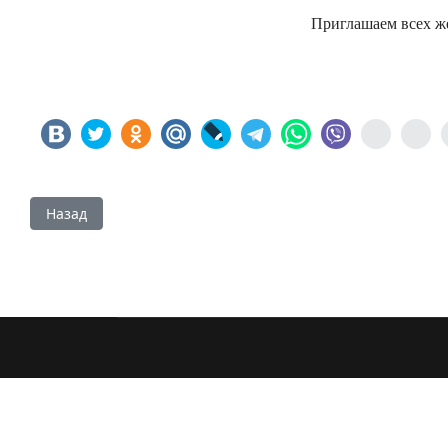
Приглашаем всех ж
Предыдущий: Поздравляем участников Всероссийского 
Назад