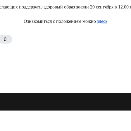
елающих поддержать здоровый образ жизни 20 сентября
в 12.00
Ознакомиться с положением можно
здесь
0
дня бега КРОСС-НАЦИЙ-2014