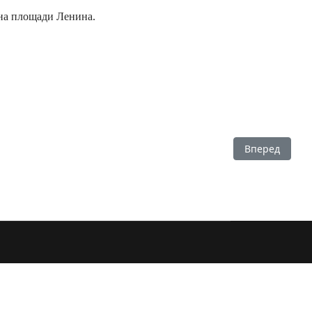
 на площади Ленина.
Следующий: П
Вперед