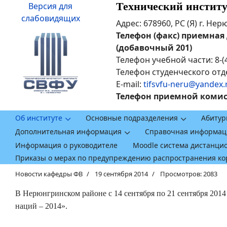
Технический инстит
Версия для
слабовидящих
Адрес: 678960, РС (Я) г. Не
Телефон (факс) приемная ди
(добавочный 201)
Телефон учебной части: 8-(
Телефон студенческого отде
E-mail:
tifsvfu-neru@yandex.
Телефон приемной комисси
Об институте
Основные подразделения
Абитур
Дополнительная информация
Справочная информац
Информация о руководителе
Moodle система дистанци
Приказы о мерах по предупреждению распространения к
Новости кафедры ФВ
19 сентября 2014
Просмотров: 2083
В Нерюнгринском районе с 14 сентября по 21 сентября 2014
наций – 2014».