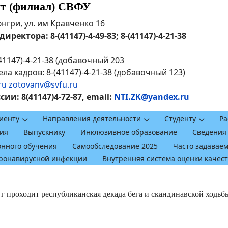
ут (филиал) СВФУ
рюнгри, ул. им Кравченко 16
ректора: 8-(41147)-4-49-83; 8-(41147)-4-21-38
41147)-4-21-38 (добавочный 203
ла кадров: 8-(41147)-4-21-38 (добавочный 123)
ru
zotovanv@svfu.ru
и: 8(41147)4-72-87, email:
NTI.ZK@yandex.ru
иенту
Направления деятельности
Студенту
Ра
ия
Выпускнику
Инклюзивное образование
Сведения
онного обучения
Самообследование 2025
Часто задавае
оронавирусной инфекции
Внутренняя система оценки качес
 г проходит республиканская декада бега и скандинавской ходьб