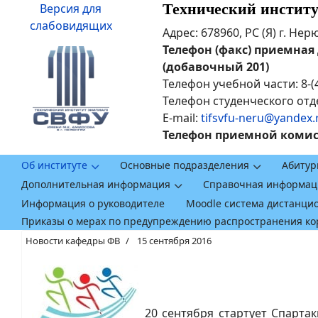
Технический инстит
Версия для
слабовидящих
Адрес: 678960, РС (Я) г. Не
Телефон (факс) приемная ди
(добавочный 201)
Телефон учебной части: 8-(
Телефон студенческого отде
E-mail:
tifsvfu-neru@yandex.
Телефон приемной комисси
Об институте
Основные подразделения
Абитур
Дополнительная информация
Справочная информац
Информация о руководителе
Moodle система дистанци
Приказы о мерах по предупреждению распространения к
Новости кафедры ФВ
15 сентября 2016
20 сентября стартует Спарта