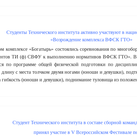
Студенты Технического института активно участвуют в наци
«Возрождение комплекса ВФСК ГТО»
ом комплексе «Богатырь» состоялись соревнования по многобо
дентов ТИ (ф) СВФУ к выполнению нормативов ВФСК ГТО». В с
ся по программе общей физической подготовки по дисципли
длину с места толчком двумя ногами (юноши и девушки), подт
а гибкость (юноши и девушки), поднимание туловища из положен
Студент Технического института в составе сборной коман
принял участие в V Всероссийском Фестивале п