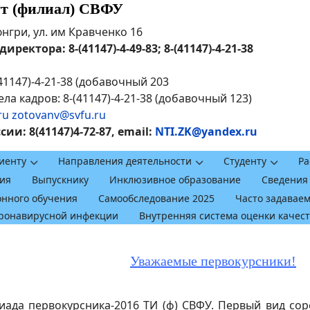
ут (филиал) СВФУ
рюнгри, ул. им Кравченко 16
ректора: 8-(41147)-4-49-83; 8-(41147)-4-21-38
41147)-4-21-38 (добавочный 203
ла кадров: 8-(41147)-4-21-38 (добавочный 123)
ru
zotovanv@svfu.ru
и: 8(41147)4-72-87, email:
NTI.ZK@yandex.ru
иенту
Направления деятельности
Студенту
Ра
ия
Выпускнику
Инклюзивное образование
Сведения
онного обучения
Самообследование 2025
Часто задавае
оронавирусной инфекции
Внутренняя система оценки качес
Уважаемые первокурсники!
киада первокурсника-2016 ТИ (ф) СВФУ. Первый вид со