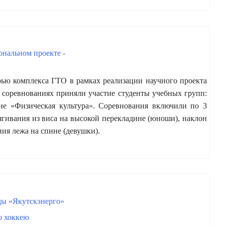
ональном проекте -
рью комплекса ГТО в рамках реализации научного проекта
оревнованиях приняли участие студенты учебных групп:
не «Физическая культура». Соревнования включили по 3
ягивания из виса на высокой перекладине (юноши), наклон
ия лежа на спине (девушки).
ды «Якутскэнерго»
о хоккею