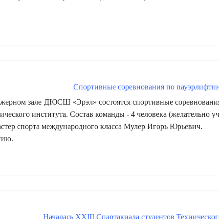
Спортивные соревнования по пауэрлифти
енажерном зале ДЮСШ «Эрэл» состоятся спортивные соревновани
ческого института. Состав команды - 4 человека (желательно у
стер спорта международного класса Мулер Игорь Юрьевич.
гию.
Началась XXIII Спартакиада студентов Техническог