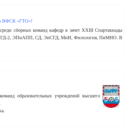
ью ВФСК «ГТО»!
реди сборных команд кафедр в зачет ХХIII Спартакиады
Д-1, ГД-2, ЭПиАПП, СД, ЭиСГД, МиИ, Филология, ПиМНО. В
оманд образовательных учреждений высшего
.
ка.