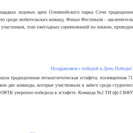
щадках ледовых арен Олимпийского парка Сочи традиционн
кею среди любительских команд. Финал Фестиваля – заключите
у участников, этап ежегодных соревнований по хоккею, прово
Поздравляем с победой в День Победы!
шла традиционная легкоатлетическая эстафета, посвященная 7
яли две команды, которые участвовали в забеге среди студенч
ЯТК уверенно победила в эстафете. Команда №2 ТИ (ф) СВФУ з