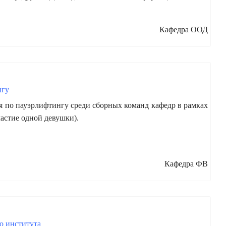
Кафедра ООД
нгу
я по пауэрлифтингу среди сборных команд кафедр в рамках
частие одной девушки).
Кафедра ФВ
о института