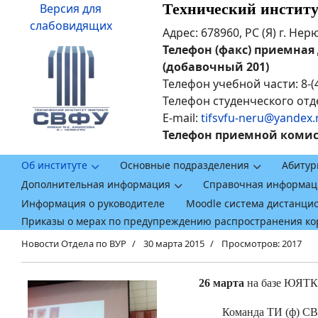
Технический инстит
Версия для
слабовидящих
Адрес: 678960, РС (Я) г. Не
Телефон (факс) приемная ди
(добавочный 201)
Телефон учебной части: 8-(
Телефон студенческого отде
E-mail:
tifsvfu-neru@yandex.
Телефон приемной комисси
Об институте
Основные подразделения
Абитур
Дополнительная информация
Справочная информац
Информация о руководителе
Moodle система дистанци
Приказы о мерах по предупреждению распространения к
Новости Отдела по ВУР
30 марта 2015
Просмотров: 2017
26 марта
на базе ЮЯТК 
Команда ТИ (ф) СВФ