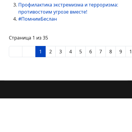
Профилактика экстремизма и терроризма:
противостоим угрозе вместе!
#ПомнимБеслан
Страница 1 из 35
1
2
3
4
5
6
7
8
9
1