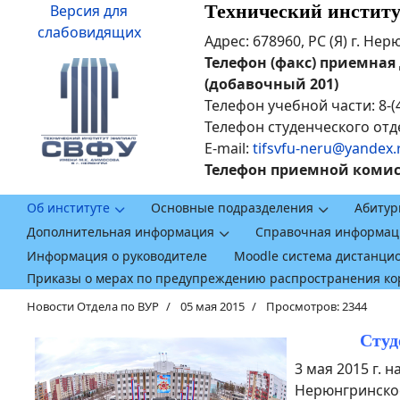
Технический инстит
Версия для
слабовидящих
Адрес: 678960, РС (Я) г. Не
Телефон (факс) приемная ди
(добавочный 201)
Телефон учебной части: 8-(
Телефон студенческого отде
E-mail:
tifsvfu-neru@yandex.
Телефон приемной комисси
Об институте
Основные подразделения
Абитур
Дополнительная информация
Справочная информац
Информация о руководителе
Moodle система дистанци
Приказы о мерах по предупреждению распространения к
Новости Отдела по ВУР
05 мая 2015
Просмотров: 2344
Студ
3 мая 2015 г.
Нерюнгринское