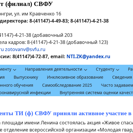
ут (филиал) СВФУ
рюнгри, ул. им Кравченко 16
ректора: 8-(41147)-4-49-83; 8-(41147)-4-21-38
41147)-4-21-38 (добавочный 203
ла кадров: 8-(41147)-4-21-38 (добавочный 123)
ru
zotovanv@svfu.ru
и: 8(41147)4-72-87, email:
NTI.ZK@yandex.ru
иенту
Направления деятельности
Студенту
Ра
ия
Выпускнику
Инклюзивное образование
Сведения
онного обучения
Самообследование 2025
Часто задавае
оронавирусной инфекции
Внутренняя система оценки качес
енты ТИ (ф) СВФУ приняли активное участие в
 на площади имени Ленина состоялась акция «Живое спас
 отделение всероссийской организации «Молодая гвар