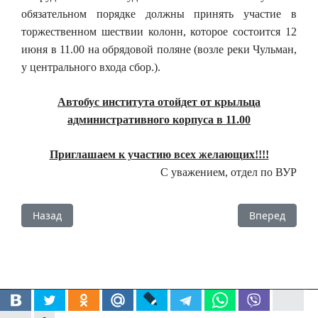
обязательном порядке должны принять участие в
торжественном шествии колонн, которое состоится 12
июня в 11.00 на обрядовой поляне (возле реки Чульман,
у центрального входа сбор.).
А
втобус института отойдет от крыльца
административного корпуса в 11.00
Приглашаем к участию всех желающих!!!!
С уважением, отдел по ВУР
Предыдущий: Торжественная линейка, посвященная Дн
Следующий: У
Назад
Вперед