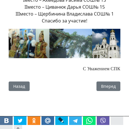
IIместо – Циванюк Дарья СОШ№ 15
IIIместо – Щербинина Владислава СОШ№ 1
Спасибо за участие!
С Уважением СПК
Предыдущий: Приглашаются молодые люди для организ
Следующий: Б
Назад
Вперед