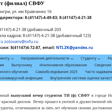
ут (филиал) СВФУ
рюнгри, ул. им Кравченко 16
ректора: 8-(41147)-4-49-83; 8-(41147)-4-21-38
41147)-4-21-38 (добавочный 203
ла кадров: 8-(41147)-4-21-38 (добавочный 123)
ru
zotovanv@svfu.ru
и: 8(41147)4-72-87, email:
NTI.ZK@yandex.ru
иенту
Направления деятельности
Студенту
Ра
ия
Выпускнику
Инклюзивное образование
Сведения
онного обучения
Самообследование 2025
Часто задавае
оронавирусной инфекции
Внутренняя система оценки качес
венный
выпускной вечер студентов ТИ (ф) СВФУ
в городе Не
т красный диплом. Вечер прошел в уютной и дружественной об
уденты, отличившиеся за пять лет обучения своими достижения