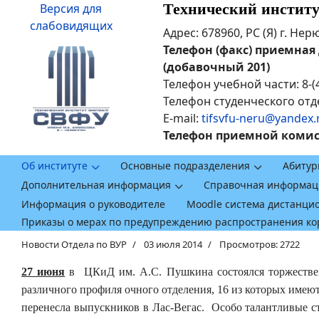
Технический инстит
Версия для
слабовидящих
Адрес: 678960, РС (Я) г. Не
Телефон (факс) приемная ди
(добавочный 201)
Телефон учебной части: 8-(
Телефон студенческого отде
E-mail:
tifsvfu-neru@yandex.
Телефон приемной комисси
Об институте
Основные подразделения
Абитур
Дополнительная информация
Справочная информац
Информация о руководителе
Moodle система дистанци
Приказы о мерах по предупреждению распространения к
Новости Отдела по ВУР
03 июля 2014
Просмотров: 2722
27 июня
в ЦКиД им. А.С. Пушкина состоялся торжест
различного профиля очного отделения, 16 из которых имею
перенесла выпускников в Лас-Вегас. Особо талантливые ст