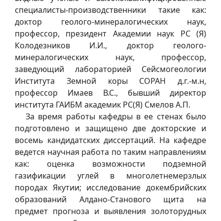
специалисты-производственники такие как:
доктор геолого-минералогических наук,
профессор, президент Академии наук РС (Я)
Колодезников И.И., доктор геолого-
минералогических наук, профессор,
заведующий лабораторией Сейсмогеологии
Института Земной коры СОРАН д.г.-м.н,
профессор Имаев В.С., бывший директор
института ГАИБМ академик РС(Я) Смелов А.П.
За время работы кафедры в ее стенах было
подготовлено и защищено две докторские и
восемь кандидатских диссертаций. На кафедре
ведется научная работа по таким направлениям
как: оценка возможности подземной
газификации углей в многолетнемерзлых
породах Якутии; исследование докембрийских
образований Алдано-Станового щита на
предмет прогноза и выявления золоторудных