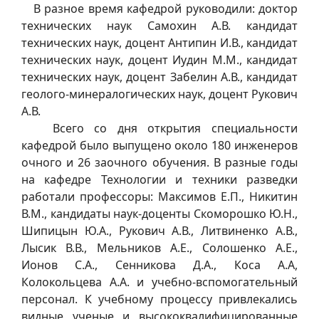
В разное время кафедрой руководили: доктор
технических наук Самохин А.В. кандидат
технических наук, доцент Антипин И.В., кандидат
технических наук, доцент Иудин М.М., кандидат
технических наук, доцент Забелин А.В., кандидат
геолого-минералогических наук, доцент Рукович
А.В.
Всего со дня открытия специальности
кафедрой было выпущено около 180 инженеров
очного и 26 заочного обучения. В разные годы
на кафедре Технологии и техники разведки
работали профессоры: Максимов Е.П., Никитин
В.М., кандидаты наук-доценты Скоморошко Ю.Н.,
Шипицын Ю.А., Рукович А.В., Литвиненко А.В.,
Лысик В.В., Мельников А.Е., Солошенко А.Е.,
Ионов С.А., Сенникова Д.А., Коса А.А,
Колокольцева А.А. и учебно-вспомогательный
персонал. К учебному процессу привлекались
видные ученые и высококвалифицированные