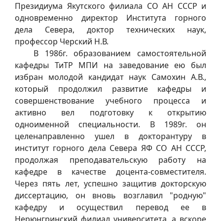
Президиума Якутского филиала СО АН СССР и
одновременно директор Института горного
дела Севера, доктор технических наук,
профессор Черский Н.В.
В 1986г. образованием самостоятельной
кафедры ТиТР МПИ на заведование ею был
избран молодой кандидат наук Самохин А.В.,
который продолжил развитие кафедры и
совершенствование учебного процесса и
активно вел подготовку к открытию
одноименной специальности. В 1989г. он
целенаправленно ушел в докторантуру в
институт горного дела Севера ЯФ СО АН СССР,
продолжая преподавательскую работу на
кафедре в качестве доцента-совместителя.
Через пять лет, успешно защитив докторскую
диссертацию, он вновь возглавил "родную"
кафедру и осуществил перевод ее в
Нерюнгринский филиал университета, а вскоре