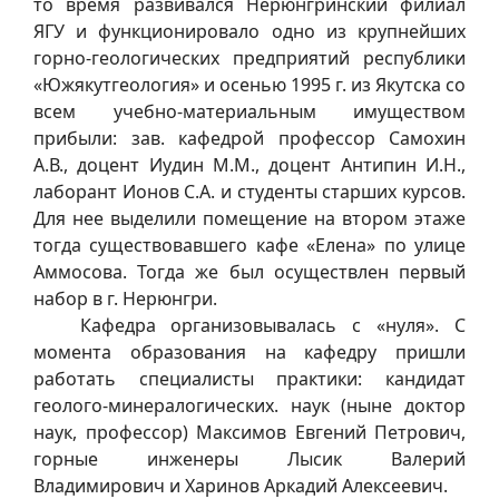
то время развивался Нерюнгринский филиал
ЯГУ и функционировало одно из крупнейших
горно-геологических предприятий республики
«Южякутгеология» и осенью 1995 г. из Якутска со
всем учебно-материальным имуществом
прибыли: зав. кафедрой профессор Самохин
А.В., доцент Иудин М.М., доцент Антипин И.Н.,
лаборант Ионов С.А. и студенты старших курсов.
Для нее выделили помещение на втором этаже
тогда существовавшего кафе «Елена» по улице
Аммосова. Тогда же был осуществлен первый
набор в г. Нерюнгри.
Кафедра организовывалась с «нуля». С
момента образования на кафедру пришли
работать специалисты практики: кандидат
геолого-минералогических. наук (ныне доктор
наук, профессор) Максимов Евгений Петрович,
горные инженеры Лысик Валерий
Владимирович и Харинов Аркадий Алексеевич.