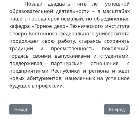
Позади двадцать пять лет успешной
образовательной деятельности – в масштабах
нашего города срок немалый, но объединенная
кафедра «Горное дело» Технического института
Северо-Восточного федерального университета
продолжает свою работу, стараясь сохранять
традиции и преемственность поколений,
гордясь своими выпускниками и студентами,
поддерживая партнерские отношения с
предприятиями Республики и региона и ждет
новых абитуриентов, нацеленных на успешное
будущее в профессии.
Предыдущий: Студент ТИ (ф) СВФУ Семен Салгынов стал 
Следующий: С
Назад
Вперед