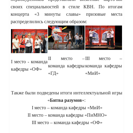
своих специальностей в стиле КВН. По итогам
концерта «3 минуты славы» призовые места
распределились следующим образом:
II
место –
III
место –
I
место - команда
команда кафедры
команда кафедры
кафедры «ОФ»
«ГД»
«МиИ»
Также были подведены итоги интеллектуальной игры
«
Битва разумов
»:
I место – команда кафедры «МиИ»
II место – команда кафедры «ПиМНО»
III место – команда кафедры «ОФ»