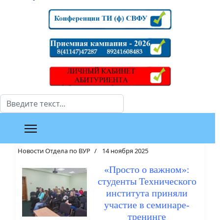
Поиск
Новости Отдела по ВУР
14 ноября 2025
«Просто о важном»:
студенты Технического
института приняли
участие в семинаре-
тренинге