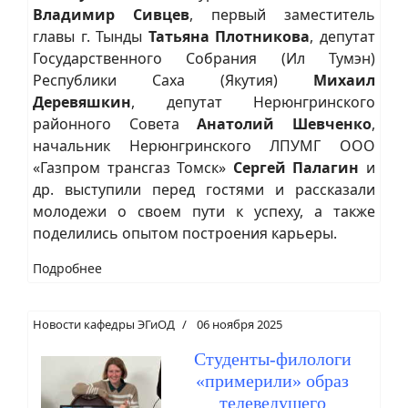
Владимир Сивцев
, первый заместитель
главы г. Тынды
Татьяна Плотникова
, депутат
Государственного Собрания (Ил Тумэн)
Республики Саха (Якутия)
Михаил
Деревяшкин
, депутат Нерюнгринского
районного Совета
Анатолий Шевченко
,
начальник Нерюнгринского ЛПУМГ ООО
«Газпром трансгаз Томск»
Сергей Палагин
и
др. выступили перед гостями и рассказали
молодежи о своем пути к успеху, а также
поделились опытом построения карьеры.
Подробнее
Новости кафедры ЭГиОД
06 ноября 2025
Студенты-филологи
«примерили» образ
телеведущего